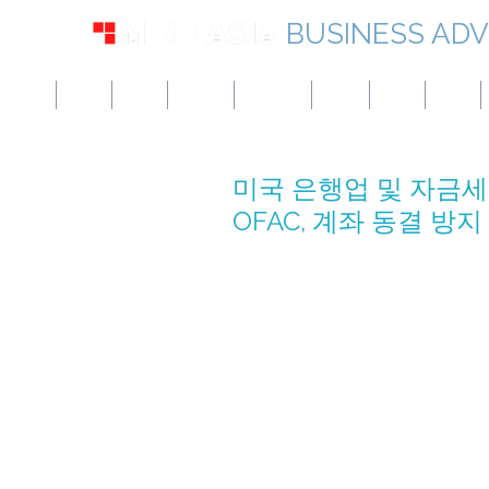
BUSINESS ADV
미국
영국
유럽
캐나다
싱가포르
UAE
홍콩
일본
미국 은행업 및 자금세탁
OFAC, 계좌 동결 방지