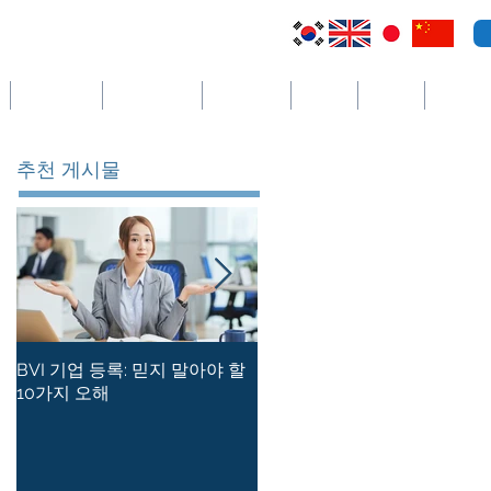
케이맨 제도
세인트빈센트
코스타리카
세이셸
필리핀
더보기
추천 게시물
BVI 기업 등록: 믿지 말아야 할
홍콩 사기업의 등록 사무소를
10가지 오해
유지하는 방법