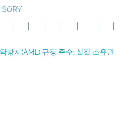
ISORY
대만
몽골
중국
파나마
호주
튀르키예
BVI
엘살바도르
방지(AML) 규정 준수: 실질 소유권,