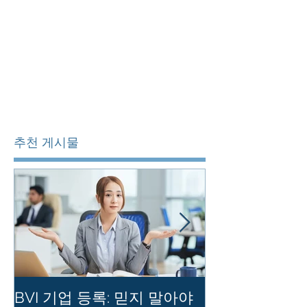
추천 게시물
BVI 기업 등록: 믿지 말아야
홍콩 사기업의