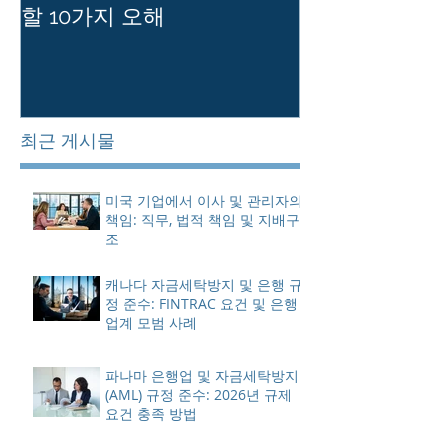
할 10가지 오해
를 유지하는 
최근 게시물
미국 기업에서 이사 및 관리자의
책임: 직무, 법적 책임 및 지배구
조
캐나다 자금세탁방지 및 은행 규
정 준수: FINTRAC 요건 및 은행
업계 모범 사례
파나마 은행업 및 자금세탁방지
(AML) 규정 준수: 2026년 규제
요건 충족 방법