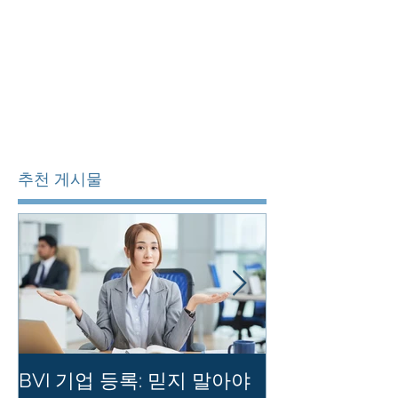
추천 게시물
BVI 기업 등록: 믿지 말아야
홍콩 사기업의