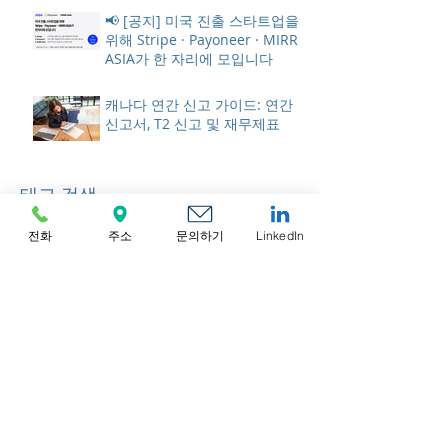
📢 [공지] 미국 진출 스타트업을
위해 Stripe · Payoneer · MIRR
ASIA가 한 자리에 모입니다
캐나다 연간 신고 가이드: 연간
신고서, T2 신고 및 재무제표
태그 검색
전화
주소
문의하기
LinkedIn
BVI 기업 등록
BVI 법인
BVI 법인 설립
BVI 사업자 등록
BVI 설립 후 필수 체크리스트
BVI 연간 의무
BVI 자금세탁방지 및 은행 규정 준수
BVI 회사 등록
BVI 회사 설립
BVI 회사에 대한 오해 vs. 현실
ECF
UAE 법인 설립 후 체크리스트
VASP 라이선스 비용
alipay
applepay
bookHA
enhanced competency framework
hospital authority
wechatpay
대한민국 회사 설립
델라웨어 주 법인 설립