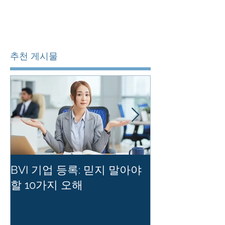
추천 게시물
BVI 기업 등록: 믿지 말아야
홍콩 사기업의
할 10가지 오해
를 유지하는 