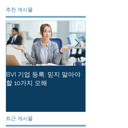
추천 게시물
BVI 기업 등록: 믿지 말아야
홍콩 사기업의
할 10가지 오해
를 유지하는 
최근 게시물