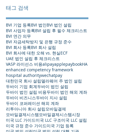
태그 검색
BVI 기업 등록
BVI 법인
BVI 법인 설립
BVI 사업자 등록
BVI 설립 후 필수 체크리스트
BVI 연간 의무
BVI 자금세탁방지 및 은행 규정 준수
BVI 회사 등록
BVI 회사 설립
BVI 회사에 대한 오해 vs. 현실
ECF
UAE 법인 설립 후 체크리스트
VASP 라이선스 비용
alipay
applepay
bookHA
enhanced competency framework
hospital authority
wechatpay
대한민국 회사 설립
델라웨어 주 법인 설립
두바이 기업 회계
두바이 법인 설립
두바이 법인 설립 비용
두바이 법인 해외 계좌
두바이 비즈니스
두바이 지사 설립
두바이 코퍼레이션 해외 계좌
리투아니아 회사 설립
모바일결제
모바일결제시스템
모바일결제시스템시장
미국 LLC 가이드
미국 LLC 구조
미국 LLC 설립
미국 규정 준수 가이드
미국 기업 등록
미국 법인 설립
미국 법인 설립 대행 기관