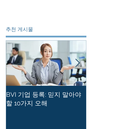
추천 게시물
BVI 기업 등록: 믿지 말아야
홍콩 사기업의
할 10가지 오해
를 유지하는 