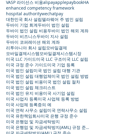
VASP 라이선스 비용
alipay
applepay
bookHA
enhanced competency framework
hospital authority
wechatpay
대한민국 회사 설립
델라웨어 주 법인 설립
두바이 기업 회계
두바이 법인 설립
두바이 법인 설립 비용
두바이 법인 해외 계좌
두바이 비즈니스
두바이 지사 설립
두바이 코퍼레이션 해외 계좌
리투아니아 회사 설립
모바일결제
모바일결제시스템
모바일결제시스템시장
미국 LLC 가이드
미국 LLC 구조
미국 LLC 설립
미국 규정 준수 가이드
미국 기업 등록
미국 법인 설립
미국 법인 설립 대행 기관
미국 법인 설립 대행업체
미국 법인 설립 방법
미국 법인 설립 비용
미국 법인 설립 절차
미국 법인 설립 체크리스트
미국 법인 유지 비용
미국 사기업 설립
미국 사업자 등록
미국 사업체 등록 방법
미국 사업체 등록증의 예
미국 연락 사무소 설립
미국 연락사무소 설립
미국 유한책임회사
미국 은행 규정 준수
미국 은행업 및 자금세탁방지
미국 은행업 및 자금세탁방지(AML) 규정 준수
미국 자금세탁방지(AML) 규정 준수