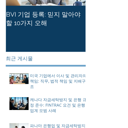
BVI 기업 등록: 믿지 말아야
홍콩 사기업의
할 10가지 오해
를 유지하는 
최근 게시물
미국 기업에서 이사 및 관리자의
책임: 직무, 법적 책임 및 지배구
조
캐나다 자금세탁방지 및 은행 규
정 준수: FINTRAC 요건 및 은행
업계 모범 사례
파나마 은행업 및 자금세탁방지