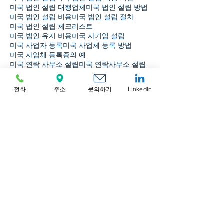
미국 법인 설립 대행업체
미국 법인 설립 방법
미국 법인 설립 비용
미국 법인 설립 절차
미국 법인 설립 체크리스트
미국 법인 유지 비용
미국 사기업 설립
미국 사업자 등록
미국 사업체 등록 방법
미국 사업체 등록증의 예
미국 연락 사무소 설립
미국 연락사무소 설립
미국 유한책임회사
미국 은행 규정 준수
미국 은행업 및 자금세탁방지
전화
주소
문의하기
LinkedIn
미국 은행업 및 자금세탁방지(AML) 규정 준수
미국 자금세탁방지(AML) 규정 준수
미국 지사 설립
미국 지사장 직무
미국 지점장 직무
미국 현지 법인 설립 절차
미국 회사 설립
미국에서 비즈니스 수행
미국에서 사업하기
미국에서 회사 설립하기
미국의 거버넌스
미국의 연간 수요량
버진 아일랜드 법인
버진 아일랜드 회사 설립
부동산시세
스마트폰결제
스위스 법인 설립 가이드
스위스 회사 설립
싱가포르 규정 준수 가이드
싱가포르 법인 설립
싱가포르 법인 설립 절차
보관