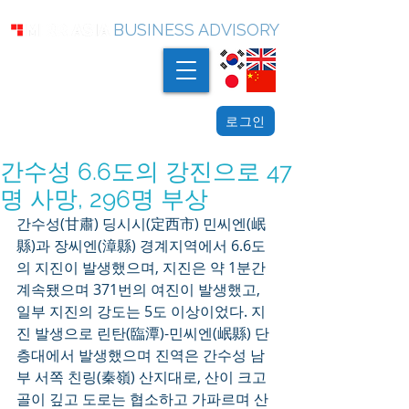
BUSINESS ADVISORY
로그인
간수성 6.6도의 강진으로 47
명 사망, 296명 부상
간수성(甘肅) 딩시시(定西市) 민씨엔(岷
縣)과 장씨엔(漳縣) 경계지역에서 6.6도
의 지진이 발생했으며, 지진은 약 1분간 
계속됐으며 371번의 여진이 발생했고, 
일부 지진의 강도는 5도 이상이었다. 지
진 발생으로 린탄(臨潭)-민씨엔(岷縣) 단
층대에서 발생했으며 진역은 간수성 남
부 서쪽 친링(秦嶺) 산지대로, 산이 크고 
골이 깊고 도로는 협소하고 가파르며 산