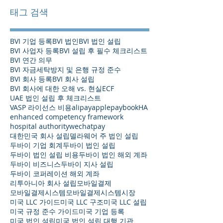
태그 검색
BVI 기업 등록
BVI 법인
BVI 법인 설립
BVI 사업자 등록
BVI 설립 후 필수 체크리스트
BVI 연간 의무
BVI 자금세탁방지 및 은행 규정 준수
BVI 회사 등록
BVI 회사 설립
BVI 회사에 대한 오해 vs. 현실
ECF
UAE 법인 설립 후 체크리스트
VASP 라이선스 비용
alipay
applepay
bookHA
enhanced competency framework
hospital authority
wechatpay
대한민국 회사 설립
델라웨어 주 법인 설립
두바이 기업 회계
두바이 법인 설립
두바이 법인 설립 비용
두바이 법인 해외 계좌
두바이 비즈니스
두바이 지사 설립
두바이 코퍼레이션 해외 계좌
리투아니아 회사 설립
모바일결제
모바일결제시스템
모바일결제시스템시장
미국 LLC 가이드
미국 LLC 구조
미국 LLC 설립
미국 규정 준수 가이드
미국 기업 등록
미국 법인 설립
미국 법인 설립 대행 기관