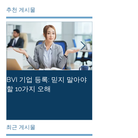
추천 게시물
BVI 기업 등록: 믿지 말아야
홍콩 사기업의
할 10가지 오해
를 유지하는 
최근 게시물