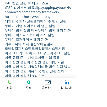
UAE 법인 설립 후 체크리스트
VASP 라이선스 비용
alipay
applepay
bookHA
enhanced competency framework
hospital authority
wechatpay
대한민국 회사 설립
델라웨어 주 법인 설립
두바이 기업 회계
두바이 법인 설립
두바이 법인 설립 비용
두바이 법인 해외 계좌
두바이 비즈니스
두바이 지사 설립
두바이 코퍼레이션 해외 계좌
리투아니아 회사 설립
모바일결제
모바일결제시스템
모바일결제시스템시장
미국 LLC 가이드
미국 LLC 구조
미국 LLC 설립
미국 규정 준수 가이드
미국 기업 등록
미국 법인 설립
미국 법인 설립 대행 기관
미국 법인 설립 대행업체
미국 법인 설립 방법
미국 법인 설립 비용
미국 법인 설립 절차
미국 법인 설립 체크리스트
미국 법인 유지 비용
미국 사기업 설립
미국 사업자 등록
미국 사업체 등록 방법
전화
주소
문의하기
LinkedIn
미국 사업체 등록증의 예
미국 연락 사무소 설립
미국 연락사무소 설립
미국 유한책임회사
미국 은행 규정 준수
미국 은행업 및 자금세탁방지