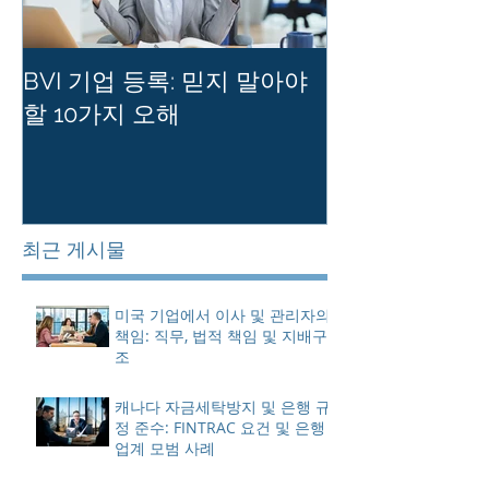
BVI 기업 등록: 믿지 말아야
홍콩 사기업의
할 10가지 오해
를 유지하는 
최근 게시물
미국 기업에서 이사 및 관리자의
책임: 직무, 법적 책임 및 지배구
조
캐나다 자금세탁방지 및 은행 규
정 준수: FINTRAC 요건 및 은행
업계 모범 사례