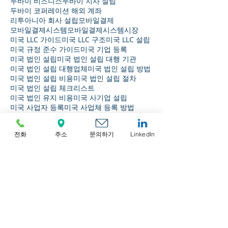
두바이 비즈니스
두바이 지사 설립
두바이 코퍼레이션 해외 계좌
리투아니아 회사 설립
모바일결제
모바일결제시스템
모바일결제시스템시장
미국 LLC 가이드
미국 LLC 구조
미국 LLC 설립
미국 규정 준수 가이드
미국 기업 등록
미국 법인 설립
미국 법인 설립 대행 기관
미국 법인 설립 대행업체
미국 법인 설립 방법
미국 법인 설립 비용
미국 법인 설립 절차
미국 법인 설립 체크리스트
미국 법인 유지 비용
미국 사기업 설립
미국 사업자 등록
미국 사업체 등록 방법
미국 사업체 등록증의 예
미국 연락 사무소 설립
미국 연락사무소 설립
전화
주소
문의하기
LinkedIn
미국 유한책임회사
미국 은행 규정 준수
미국 은행업 및 자금세탁방지
미국 은행업 및 자금세탁방지(AML) 규정 준수
미국 자금세탁방지(AML) 규정 준수
미국 지사 설립
미국 지사장 직무
미국 지점장 직무
미국 현지 법인 설립 절차
미국 회사 설립
미국에서 비즈니스 수행
미국에서 사업하기
미국에서 회사 설립하기
미국의 거버넌스
미국의 연간 수요량
버진 아일랜드 법인
버진 아일랜드 회사 설립