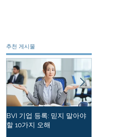
추천 게시물
BVI 기업 등록: 믿지 말아야
홍콩 사기업의
할 10가지 오해
를 유지하는 