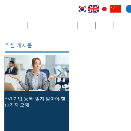
케이맨 제도
세인트빈센트
코스타리카
세이셸
필리핀
더보기
추천 게시물
BVI 기업 등록: 믿지 말아야 할
홍콩 사기업의 등록 사무소를
10가지 오해
유지하는 방법