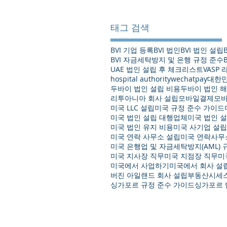
태그 검색
BVI 기업 등록
BVI 법인
BVI 법인 설립
BVI 자금세탁방지 및 은행 규정 준수
UAE 법인 설립 후 체크리스트
VASP
hospital authority
wechatpay
대한민
두바이 법인 설립 비용
두바이 법인 해
리투아니아 회사 설립
모바일결제
모
미국 LLC 설립
미국 규정 준수 가이드
미국 법인 설립 대행업체
미국 법인 
미국 법인 유지 비용
미국 사기업 설립
미국 연락 사무소 설립
미국 연락사무
미국 은행업 및 자금세탁방지(AML) 
미국 지사장 직무
미국 지점장 직무
미
미국에서 사업하기
미국에서 회사 설
버진 아일랜드 회사 설립
부동산시세
싱가포르 규정 준수 가이드
싱가포르 