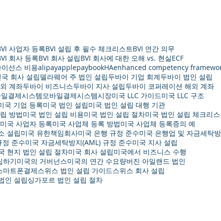
BVI 사업자 등록
BVI 설립 후 필수 체크리스트
BVI 연간 의무
BVI 회사 등록
BVI 회사 설립
BVI 회사에 대한 오해 vs. 현실
ECF
 라이선스 비용
alipay
applepay
bookHA
enhanced competency framewo
국 회사 설립
델라웨어 주 법인 설립
두바이 기업 회계
두바이 법인 설립
외 계좌
두바이 비즈니스
두바이 지사 설립
두바이 코퍼레이션 해외 계좌
바일결제시스템
모바일결제시스템시장
미국 LLC 가이드
미국 LLC 구조
미국 기업 등록
미국 법인 설립
미국 법인 설립 대행 기관
설립 방법
미국 법인 설립 비용
미국 법인 설립 절차
미국 법인 설립 체크리
미국 사업자 등록
미국 사업체 등록 방법
미국 사업체 등록증의 예
소 설립
미국 유한책임회사
미국 은행 규정 준수
미국 은행업 및 자금세탁
규정 준수
미국 자금세탁방지(AML) 규정 준수
미국 지사 설립
국 현지 법인 설립 절차
미국 회사 설립
미국에서 비즈니스 수행
립하기
미국의 거버넌스
미국의 연간 수요량
버진 아일랜드 법인
스마트폰결제
스위스 법인 설립 가이드
스위스 회사 설립
법인 설립
싱가포르 법인 설립 절차