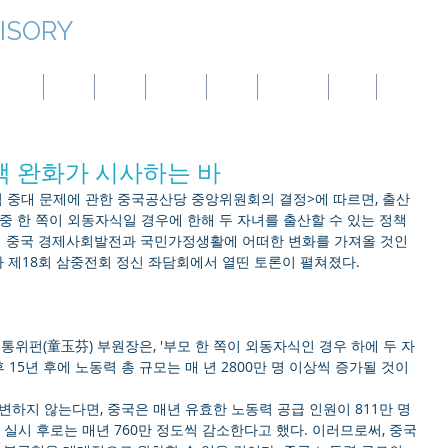
ISORY
대만
몽골
중국
파나마
호주
튀르키예
BVI
엘살바도르
 완화가 시사하는 바
 중대 문제에 관한 중국공산당 중앙위원회의 결정>에 따르면, 출산
중 한 쪽이 외동자식일 경우에 한해 두 자녀를 출산할 수 있는 정책
책이 중국 경제사회발전과 국민가정생활에 어떠한 변화를 가져올 것인
인사 제18회 삼중전회 정신 좌담회에서 열띤 토론이 펼쳐졌다.
펀(童玉芬) 부원장은, '부모 한 쪽이 외동자식인 경우 하에 두 자
 15년 후에 노동력 총 규모는 매 년 2800만 명 이상씩 증가될 것이
변하지 않는다면, 중국은 매년 유효한 노동력 공급 인원이 811만 명
 실시 후로는 매년 760만 정도씩 감소한다고 했다. 이러므로써, 중국