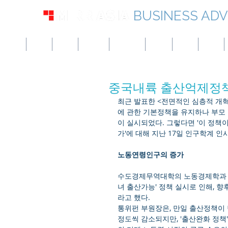
BUSINESS ADV
미국
영국
유럽
캐나다
싱가포르
UAE
홍콩
일본
중국내륙 출산억제정책
최근 발표한 <전면적인 심층적 개혁
에 관한 기본정책을 유지하나 부모 
이 실시되었다. 그렇다면 '이 정
가'에 대해 지난 17일 인구학계 
노동연령인구의 증가
수도경제무역대학의 노동경제학과 통위
녀 출산가능' 정책 실시로 인해, 향후
라고 했다. 
통위펀 부원장은, 만일 출산정책이 
정도씩 감소되지만, '출산완화 정책'