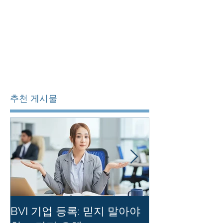
추천 게시물
BVI 기업 등록: 믿지 말아야
홍콩 사기업의