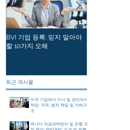
BVI 기업 등록: 믿지 말아야
홍콩 사기업의
할 10가지 오해
를 유지하는 
최근 게시물
미국 기업에서 이사 및 관리자의
책임: 직무, 법적 책임 및 지배구
조
캐나다 자금세탁방지 및 은행 규
정 준수: FINTRAC 요건 및 은행