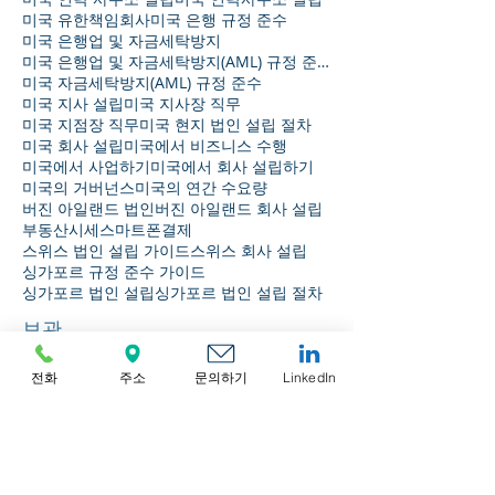
미국 유한책임회사
미국 은행 규정 준수
미국 은행업 및 자금세탁방지
미국 은행업 및 자금세탁방지(AML) 규정 준수
미국 자금세탁방지(AML) 규정 준수
미국 지사 설립
미국 지사장 직무
미국 지점장 직무
미국 현지 법인 설립 절차
미국 회사 설립
미국에서 비즈니스 수행
미국에서 사업하기
미국에서 회사 설립하기
미국의 거버넌스
미국의 연간 수요량
버진 아일랜드 법인
버진 아일랜드 회사 설립
부동산시세
스마트폰결제
스위스 법인 설립 가이드
스위스 회사 설립
싱가포르 규정 준수 가이드
싱가포르 법인 설립
싱가포르 법인 설립 절차
보관
전화
주소
문의하기
LinkedIn
2026년 8월
(1)
게시물 1개
2026년 7월
(3)
게시물 3개
2026년 6월
(4)
게시물 4개
2026년 5월
(6)
게시물 6개
2026년 4월
(5)
게시물 5개