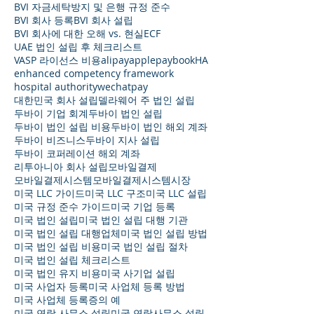
BVI 자금세탁방지 및 은행 규정 준수
BVI 회사 등록
BVI 회사 설립
BVI 회사에 대한 오해 vs. 현실
ECF
UAE 법인 설립 후 체크리스트
VASP 라이선스 비용
alipay
applepay
bookHA
enhanced competency framework
hospital authority
wechatpay
대한민국 회사 설립
델라웨어 주 법인 설립
두바이 기업 회계
두바이 법인 설립
두바이 법인 설립 비용
두바이 법인 해외 계좌
두바이 비즈니스
두바이 지사 설립
두바이 코퍼레이션 해외 계좌
리투아니아 회사 설립
모바일결제
모바일결제시스템
모바일결제시스템시장
미국 LLC 가이드
미국 LLC 구조
미국 LLC 설립
미국 규정 준수 가이드
미국 기업 등록
미국 법인 설립
미국 법인 설립 대행 기관
미국 법인 설립 대행업체
미국 법인 설립 방법
미국 법인 설립 비용
미국 법인 설립 절차
미국 법인 설립 체크리스트
미국 법인 유지 비용
미국 사기업 설립
미국 사업자 등록
미국 사업체 등록 방법
미국 사업체 등록증의 예
미국 연락 사무소 설립
미국 연락사무소 설립