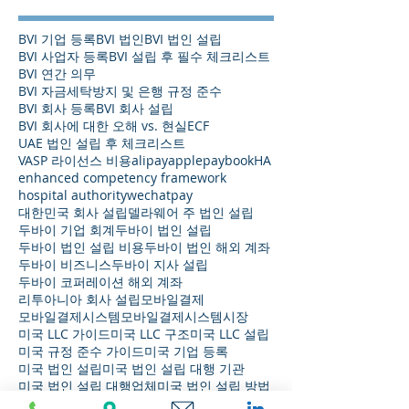
BVI 기업 등록
BVI 법인
BVI 법인 설립
BVI 사업자 등록
BVI 설립 후 필수 체크리스트
BVI 연간 의무
BVI 자금세탁방지 및 은행 규정 준수
BVI 회사 등록
BVI 회사 설립
BVI 회사에 대한 오해 vs. 현실
ECF
UAE 법인 설립 후 체크리스트
VASP 라이선스 비용
alipay
applepay
bookHA
enhanced competency framework
hospital authority
wechatpay
대한민국 회사 설립
델라웨어 주 법인 설립
두바이 기업 회계
두바이 법인 설립
두바이 법인 설립 비용
두바이 법인 해외 계좌
두바이 비즈니스
두바이 지사 설립
두바이 코퍼레이션 해외 계좌
리투아니아 회사 설립
모바일결제
모바일결제시스템
모바일결제시스템시장
미국 LLC 가이드
미국 LLC 구조
미국 LLC 설립
미국 규정 준수 가이드
미국 기업 등록
미국 법인 설립
미국 법인 설립 대행 기관
미국 법인 설립 대행업체
미국 법인 설립 방법
미국 법인 설립 비용
미국 법인 설립 절차