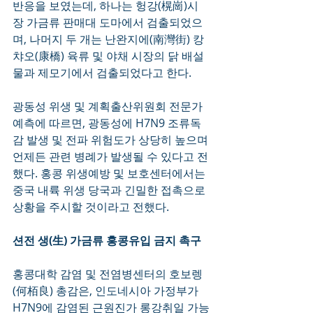
반응을 보였는데, 하나는 헝강(榥崗)시
장 가금류 판매대 도마에서 검출되었으
며, 나머지 두 개는 난완지에(南灣街) 캉
챠오(康橋) 육류 및 야채 시장의 닭 배설
물과 제모기에서 검출되었다고 한다. 
광동성 위생 및 계획출산위원회 전문가 
예측에 따르면, 광동성에 H7N9 조류독
감 발생 및 전파 위험도가 상당히 높으며 
언제든 관련 병례가 발생될 수 있다고 전
했다. 홍콩 위생예방 및 보호센터에서는 
중국 내륙 위생 당국과 긴밀한 접촉으로 
상황을 주시할 것이라고 전했다.
션전 생(生) 가금류 홍콩유입 금지 촉구
홍콩대학 감염 및 전염병센터의 호보렝
(何栢良) 총감은, 인도네시아 가정부가 
H7N9에 감염된 근원진가 롱강취일 가능