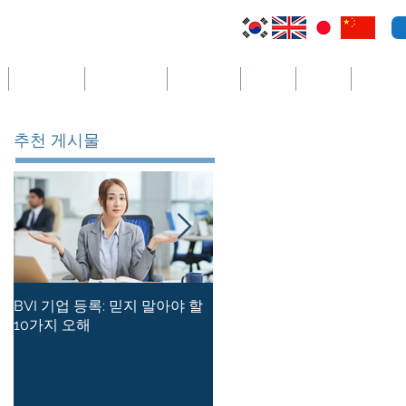
케이맨 제도
세인트빈센트
코스타리카
세이셸
필리핀
더보기
추천 게시물
BVI 기업 등록: 믿지 말아야 할
홍콩 사기업의 등록 사무소를
10가지 오해
유지하는 방법