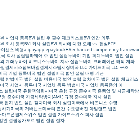
BVI 사업자 등록
BVI 설립 후 필수 체크리스트
BVI 연간 의무
BVI 회사 등록
BVI 회사 설립
BVI 회사에 대한 오해 vs. 현실
ECF
 라이선스 비용
alipay
applepay
bookHA
enhanced competency framewo
국 회사 설립
델라웨어 주 법인 설립
두바이 기업 회계
두바이 법인 설립
외 계좌
두바이 비즈니스
두바이 지사 설립
두바이 코퍼레이션 해외 계좌
바일결제시스템
모바일결제시스템시장
미국 LLC 가이드
미국 LLC 구조
미국 기업 등록
미국 법인 설립
미국 법인 설립 대행 기관
설립 방법
미국 법인 설립 비용
미국 법인 설립 절차
미국 법인 설립 체크리
미국 사업자 등록
미국 사업체 등록 방법
미국 사업체 등록증의 예
소 설립
미국 유한책임회사
미국 은행 규정 준수
미국 은행업 및 자금세탁
규정 준수
미국 자금세탁방지(AML) 규정 준수
미국 지사 설립
국 현지 법인 설립 절차
미국 회사 설립
미국에서 비즈니스 수행
립하기
미국의 거버넌스
미국의 연간 수요량
버진 아일랜드 법인
스마트폰결제
스위스 법인 설립 가이드
스위스 회사 설립
법인 설립
싱가포르 법인 설립 절차