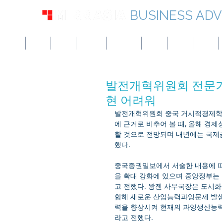
BUSINESS ADV
미국
영국
유럽
캐나다
싱가포르
UAE
홍콩
일본
발전개혁위원회 전문가 
현 어려워
발전개혁위원회 중국 거시적경제학회
에 근거로 비추어 볼 때, 올해 경제
할 것으로 전망되며 내년에는 국제
했다.
중국증권일보에서 서술한 내용에 
을 확대 강화에 있으며 중앙정부는 
고 전했다. 왕젠 사무국장은 도시화
합해 새로운 산업능력과잉문제 발생
력을 향상시켜 현재의 과잉생산능력
라고 전했다.