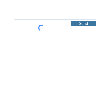
Send
HONG KONG OFFICE
WORKSHOP UNIT B50 & B58, KWAI SHING IND. BLDG
(PHASE 1), 36-40 TAI LIN PAI RD, KWAI CHUNG, HK
Tel:
852-2187-2428
SECRETARIAL COMPANY LIMITED에 귀속되며 무단으로 사용하실 수 없습니다.