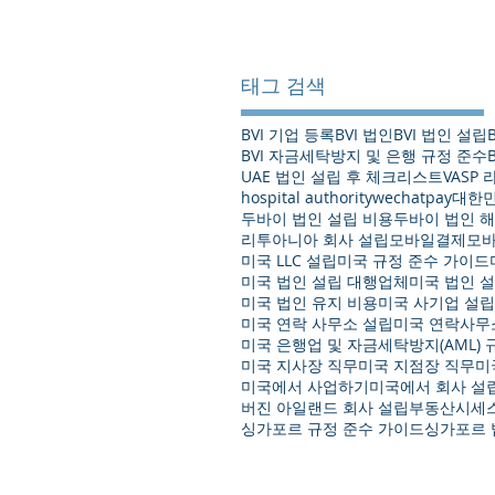
태그 검색
BVI 기업 등록
BVI 법인
BVI 법인 설립
BVI 자금세탁방지 및 은행 규정 준수
UAE 법인 설립 후 체크리스트
VASP
hospital authority
wechatpay
대한민
두바이 법인 설립 비용
두바이 법인 해
리투아니아 회사 설립
모바일결제
모
미국 LLC 설립
미국 규정 준수 가이드
미국 법인 설립 대행업체
미국 법인 
미국 법인 유지 비용
미국 사기업 설립
미국 연락 사무소 설립
미국 연락사무
미국 은행업 및 자금세탁방지(AML) 
미국 지사장 직무
미국 지점장 직무
미
미국에서 사업하기
미국에서 회사 설
버진 아일랜드 회사 설립
부동산시세
싱가포르 규정 준수 가이드
싱가포르 