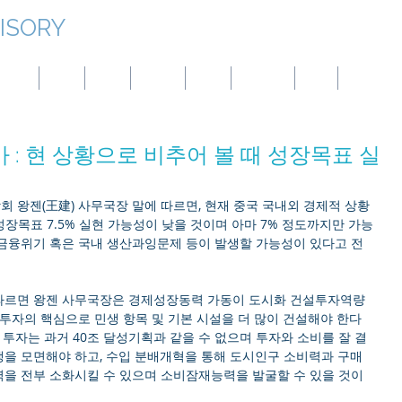
ISORY
대만
몽골
중국
파나마
호주
튀르키예
BVI
엘살바도르
: 현 상황으로 비추어 볼 때 성장목표 실
 왕젠(王建) 사무국장 말에 따르면, 현재 중국 국내외 경제적 상황
성장목표 7.5% 실현 가능성이 낮을 것이며 아마 7% 정도까지만 가능
금융위기 혹은 국내 생산과잉문제 등이 발생할 가능성이 있다고 전
따르면 왕젠 사무국장은 경제성장동력 가동이 도시화 건설투자역량
투자의 핵심으로 민생 항목 및 기본 시설을 더 많이 건설해야 한다
 투자는 과거 40조 달성기획과 같을 수 없으며 투자와 소비를 잘 결
을 모면해야 하고, 수입 분배개혁을 통해 도시인구 소비력과 구매
을 전부 소화시킬 수 있으며 소비잠재능력을 발굴할 수 있을 것이