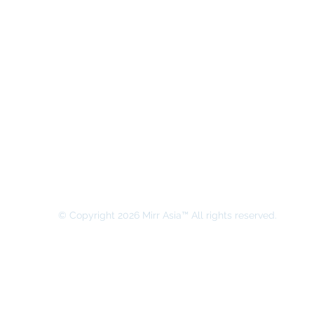
MIRR ASIA BUSINESS ADVISORY &
SECRETARIAL COMPANY LIMITED
© Copyright 2026 Mirr Asia™ All rights reserved.
본 홈페이지의 모든 권리는 MIRR ASIA BUSINESS ADVISORY & 
​Privacy Policy (개인정보 취급방침)