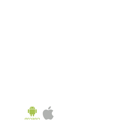
KOREA OFFICE
UNIT 937, 9/F, GOLDEN IT TOWER, 229 YANGJI-RO,
BUCHEON-SI, GYEONGGI-DO, REPUBLIC OF KOREA
Tel:
02-543-6187
/ Fax: 02-6455-6187