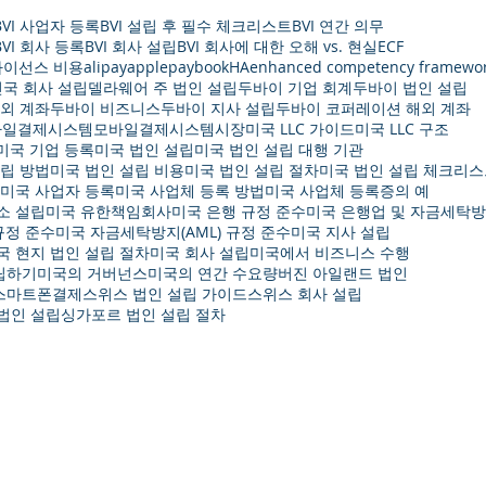
BVI 사업자 등록
BVI 설립 후 필수 체크리스트
BVI 연간 의무
BVI 회사 등록
BVI 회사 설립
BVI 회사에 대한 오해 vs. 현실
ECF
 라이선스 비용
alipay
applepay
bookHA
enhanced competency framewo
국 회사 설립
델라웨어 주 법인 설립
두바이 기업 회계
두바이 법인 설립
외 계좌
두바이 비즈니스
두바이 지사 설립
두바이 코퍼레이션 해외 계좌
바일결제시스템
모바일결제시스템시장
미국 LLC 가이드
미국 LLC 구조
미국 기업 등록
미국 법인 설립
미국 법인 설립 대행 기관
설립 방법
미국 법인 설립 비용
미국 법인 설립 절차
미국 법인 설립 체크리
미국 사업자 등록
미국 사업체 등록 방법
미국 사업체 등록증의 예
소 설립
미국 유한책임회사
미국 은행 규정 준수
미국 은행업 및 자금세탁
규정 준수
미국 자금세탁방지(AML) 규정 준수
미국 지사 설립
국 현지 법인 설립 절차
미국 회사 설립
미국에서 비즈니스 수행
립하기
미국의 거버넌스
미국의 연간 수요량
버진 아일랜드 법인
스마트폰결제
스위스 법인 설립 가이드
스위스 회사 설립
법인 설립
싱가포르 법인 설립 절차