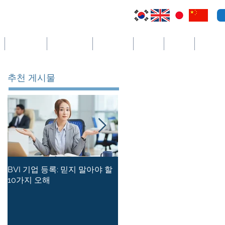
케이맨 제도
세인트빈센트
코스타리카
세이셸
필리핀
더보기
추천 게시물
BVI 기업 등록: 믿지 말아야 할
홍콩 사기업의 등록 사무소를
10가지 오해
유지하는 방법