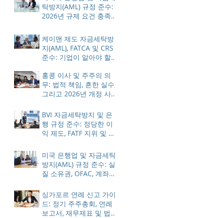
탁방지(AML) 규정 준수:
2026년 규제 요건 충족
방법
케이맨 제도 자금세탁방
지(AML), FATCA 및 CRS
준수: 기업이 알아야 할
사항
홍콩 이사 및 주주의 의
무: 법적 책임, 흔한 실수,
그리고 2026년 개정 사
항
BVI 자금세탁방지 및 은
행 규정 준수: 정당한 이
익 제도, FATF 지위 및 ES
제재 조치에 대한 이해
미국 은행업 및 자금세탁
방지(AML) 규정 준수: 실
질 소유권, OFAC, 계좌
동결 방지
싱가포르 연례 신고 가이
드: 정기 주주총회, 연례
보고서, 재무제표 및 법