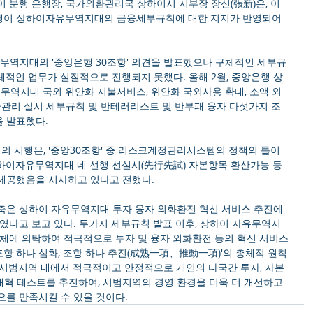
 분행 은행장, 국가외환관리국 상하이시 지부장 장신(張新)은, 이 
행이 상하이자유무역지대의 금융세부규칙에 대한 지지가 반영되어 
유무역지대의 '중앙은행 30조항' 의견을 발표했으나 구체적인 세부규
적인 업무가 실질적으로 진행되지 못했다. 올해 2월, 중앙은행 상
역지대 국외 위안화 지불서비스, 위안화 국외사용 확대, 소액 외
환관리 실시 세부규칙 및 반테러리스트 및 반부패 융자 다섯가지 조
 발표했다.
칙의 시행은, '중앙30조항' 중 리스크계정관리시스템의 정책의 틀이 
하이자유무역지대 네 선행 선실시(先行先試) 자본항목 환산가능 등 
제공했음을 시사하고 있다고 전했다. 
축은 상하이 자유무역지대 투자 융자 외화환전 혁신 서비스 추진에 
였다고 보고 있다. 두가지 세부규칙 발표 이후, 상하이 자유무역지
개체에 의탁하여 적극적으로 투자 및 융자 외화환전 등의 혁신 서비스
조항 하나 심화, 조항 하나 추진(成熟一項、推動一項)'의 총체적 원칙
 시범지역 내에서 적극적이고 안정적으로 개인의 다국간 투자, 자본
 개혁 테스트를 추진하여, 시범지역의 경영 환경을 더욱 더 개선하고 
를 만족시킬 수 있을 것이다. 