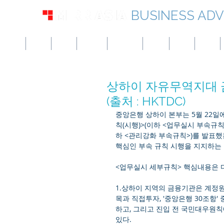
BUSINESS ADV
미국
영국
유럽
캐나다
싱가포르
UAE
홍콩
일본
상하이 자유무역지대 
(출처 : HKTDC)
중앙은행 상하이 본부는 5월 22일
칙(시행)>(이하 <업무실시 부속규
하 <관리강화 부속규칙>)를 발표했
핵심인 부속 규칙 시행을 지지하는 
<업무실시 세부규칙> 핵심내용은 다
1.상하이 지역의 금융기관은 계정
목과 직접투자, '중앙은행 30조항'
하고, 그리고 진입 전 국민대우원
있다.