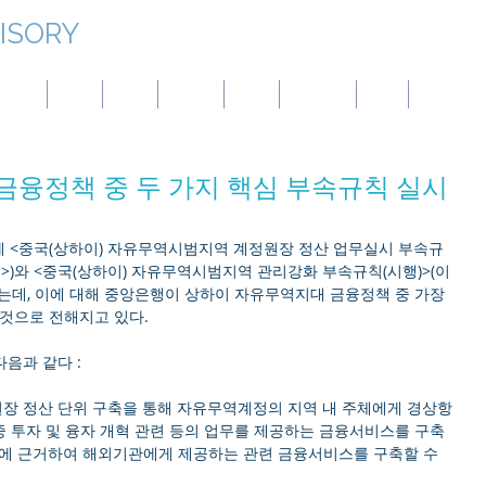
ISORY
대만
몽골
중국
파나마
호주
튀르키예
BVI
엘살바도르
금융정책 중 두 가지 핵심 부속규칙 실시
에 <중국(상하이) 자유무역시범지역 계정원장 정산 업무실시 부속규
칙>)와 <중국(상하이) 자유무역시범지역 관리강화 부속규칙(시행)>(이
는데, 이에 대해 중앙은행이 상하이 자유무역지대 금융정책 중 가장 
것으로 전해지고 있다.
음과 같다 :
원장 정산 단위 구축을 통해 자유무역계정의 지역 내 주체에게 경상항
 중 투자 및 융자 개혁 관련 등의 업무를 제공하는 금융서비스를 구축
칙에 근거하여 해외기관에게 제공하는 관련 금융서비스를 구축할 수 