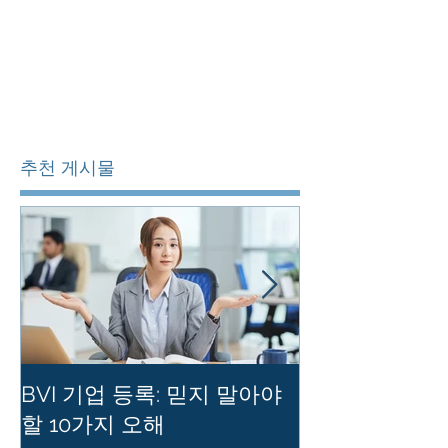
추천 게시물
BVI 기업 등록: 믿지 말아야
홍콩 사기업의
할 10가지 오해
를 유지하는 