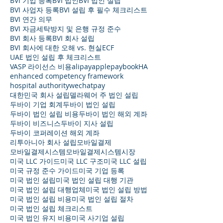
BVI 기업 등록
BVI 법인
BVI 법인 설립
BVI 사업자 등록
BVI 설립 후 필수 체크리스트
BVI 연간 의무
BVI 자금세탁방지 및 은행 규정 준수
BVI 회사 등록
BVI 회사 설립
BVI 회사에 대한 오해 vs. 현실
ECF
UAE 법인 설립 후 체크리스트
VASP 라이선스 비용
alipay
applepay
bookHA
enhanced competency framework
hospital authority
wechatpay
대한민국 회사 설립
델라웨어 주 법인 설립
두바이 기업 회계
두바이 법인 설립
두바이 법인 설립 비용
두바이 법인 해외 계좌
두바이 비즈니스
두바이 지사 설립
두바이 코퍼레이션 해외 계좌
리투아니아 회사 설립
모바일결제
모바일결제시스템
모바일결제시스템시장
미국 LLC 가이드
미국 LLC 구조
미국 LLC 설립
미국 규정 준수 가이드
미국 기업 등록
미국 법인 설립
미국 법인 설립 대행 기관
미국 법인 설립 대행업체
미국 법인 설립 방법
미국 법인 설립 비용
미국 법인 설립 절차
미국 법인 설립 체크리스트
미국 법인 유지 비용
미국 사기업 설립