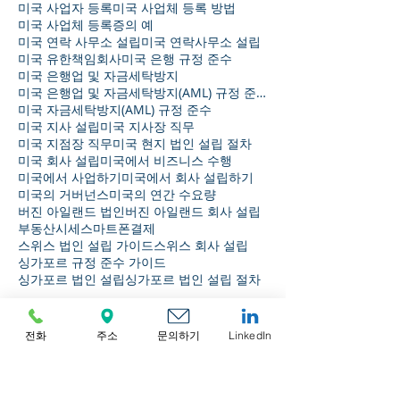
미국 사업자 등록
미국 사업체 등록 방법
미국 사업체 등록증의 예
미국 연락 사무소 설립
미국 연락사무소 설립
미국 유한책임회사
미국 은행 규정 준수
미국 은행업 및 자금세탁방지
미국 은행업 및 자금세탁방지(AML) 규정 준수
미국 자금세탁방지(AML) 규정 준수
미국 지사 설립
미국 지사장 직무
미국 지점장 직무
미국 현지 법인 설립 절차
미국 회사 설립
미국에서 비즈니스 수행
미국에서 사업하기
미국에서 회사 설립하기
미국의 거버넌스
미국의 연간 수요량
버진 아일랜드 법인
버진 아일랜드 회사 설립
부동산시세
스마트폰결제
스위스 법인 설립 가이드
스위스 회사 설립
싱가포르 규정 준수 가이드
싱가포르 법인 설립
싱가포르 법인 설립 절차
보관
전화
주소
문의하기
LinkedIn
2026년 8월
(1)
게시물 1개
2026년 7월
(3)
게시물 3개
2026년 6월
(4)
게시물 4개