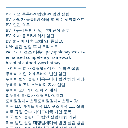
BVI 기업 등록
BVI 법인
BVI 법인 설립
BVI 사업자 등록
BVI 설립 후 필수 체크리스트
BVI 연간 의무
BVI 자금세탁방지 및 은행 규정 준수
BVI 회사 등록
BVI 회사 설립
BVI 회사에 대한 오해 vs. 현실
ECF
UAE 법인 설립 후 체크리스트
VASP 라이선스 비용
alipay
applepay
bookHA
enhanced competency framework
hospital authority
wechatpay
대한민국 회사 설립
델라웨어 주 법인 설립
두바이 기업 회계
두바이 법인 설립
두바이 법인 설립 비용
두바이 법인 해외 계좌
두바이 비즈니스
두바이 지사 설립
두바이 코퍼레이션 해외 계좌
리투아니아 회사 설립
모바일결제
모바일결제시스템
모바일결제시스템시장
미국 LLC 가이드
미국 LLC 구조
미국 LLC 설립
미국 규정 준수 가이드
미국 기업 등록
미국 법인 설립
미국 법인 설립 대행 기관
미국 법인 설립 대행업체
미국 법인 설립 방법
미국 법인 설립 비용
미국 법인 설립 절차