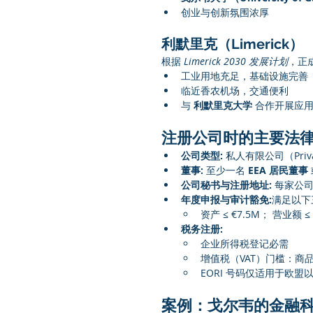
创业与创新氛围浓厚
利默里克（Limerick）
根据 
Limerick 2030 发展计划
，正
工业用地充足，基础设施完善
临近香农机场，交通便利
与 
利默里克大学
 合作开展应
注册公司时的主要法
公司类型:
 私人有限公司（Privat
董事:
 至少一名 
EEA 居民董事
公司秘书与注册地址:
 每家公
年度申报与审计豁免:
满足以下
资产 ≤ €7.5M； 营业额 ≤ 
税务注册:
企业所得税登记必需
增值税（VAT）门槛：商品 €85
EORI 号码仅适用于欧盟
案例：戈尔韦的金融