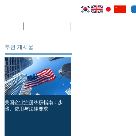
萨尔瓦多
开曼群岛
圣文森特
哥斯达黎加
塞舌尔
더보기
추천 게시물
美国企业注册终极指南：步
简体中文版本 — 新加坡公司
骤、费用与法律要求
册时必须避免的主要错误