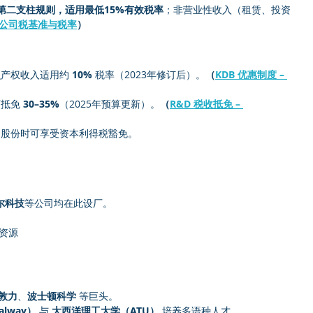
D第二支柱规则，适用最低15%有效税率
；非营业性收入（租赁、投资
 – 公司税基准与税率
）
识产权收入适用约 
10%
 税率（2023年修订后）。
（
KDB 优惠制度 – 
抵免 
30–35%
（2025年预算更新）。
（
R&D 税收抵免 – 
司股份时可享受资本利得税豁免。
尔科技
等公司均在此设厂。
生资源
敦力
、
波士顿科学
 等巨头。
alway）
 与 
大西洋理工大学（ATU）
 培养多语种人才