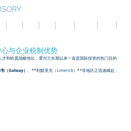
ISORY
本
台湾
蒙古
中国
巴拿马
澳大利亚
土耳其
BVI
中心与企业税制优势
人才和欧盟战略地位，爱尔兰长期以来一直是国际投资的热门目的
韦（Galway）
、**利默里克（Limerick）**等地区正迅速崛起，