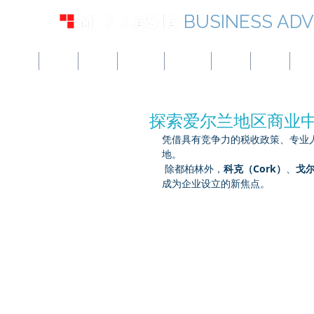
BUSINESS ADV
美国
英国
欧洲
加拿大
新加坡
UAE
香港
日
探索爱尔兰地区商业
凭借具有竞争力的税收政策、专业
地。
 除都柏林外，
科克（Cork）
、
戈尔
成为企业设立的新焦点。