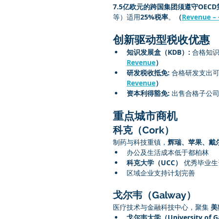
7.5亿欧元的跨国集团须遵守OEC
等）适用
25%税率
。
（
Revenue
创新驱动型税收优惠
知识发展盒（KDB）:
 合格知
Revenue
）
研发税收抵免:
 合格研发支出可
Revenue
）
资本利得豁免:
 出售合格子公
重点城市商机
科克（Cork）
制药与科技重镇，
辉瑞、苹果、戴
办公及生活成本低于都柏林
科克大学（UCC）
 优秀毕业
区域企业支持计划完善
戈尔韦（Galway）
医疗技术与金融科技中心，聚集 
美
戈尔韦大学（University of G