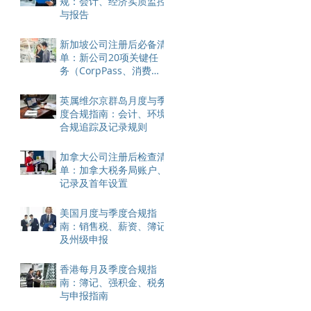
规：会计、经济实质监控
与报告
新加坡公司注册后必备清
单：新公司20项关键任
务（CorpPass、消费
税、银行账户）
英属维尔京群岛月度与季
度合规指南：会计、环境
合规追踪及记录规则
加拿大公司注册后检查清
单：加拿大税务局账户、
记录及首年设置
美国月度与季度合规指
南：销售税、薪资、簿记
及州级申报
香港每月及季度合规指
南：簿记、强积金、税务
与申报指南