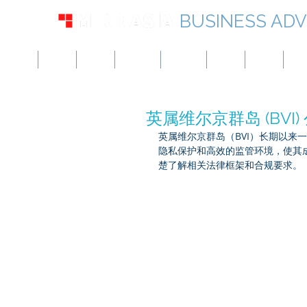
BUSINESS ADV
美国
英国
欧洲
加拿大
新加坡
UAE
香港
日
英属维尔京群岛 (BV
英属维尔京群岛（BVI）长期以来
隐私保护和高效的监管环境，使其成
楚了解相关法律框架和合规要求。