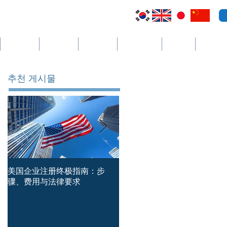
萨尔瓦多
开曼群岛
圣文森特
哥斯达黎加
塞舌尔
더보기
추천 게시물
美国企业注册终极指南：步
简体中文版本 — 新加坡公司
骤、费用与法律要求
册时必须避免的主要错误