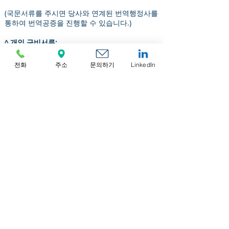
(국문서류를 주시면 당사와 연계된 번역행정사를
통하여 번역공증을 진행할 수 있습니다.)
^ 개인 구비서류:
1) 여권사본
2) 여권사본에 대한 원본사실인증
전화
주소
문의하기
LinkedIn
- 한국 여권: 영문여권사본증명서 (구청 혹은
시청에서 발급)
3) 최근(3개월 이내) 영문 주소증빙 서류 (영문등
본 혹은 초본)
연간 예상비용:
1) 정부비용(State Fee): USD500
2) 정부비용(State Fee) 결제 handling charge:
USD130 (현지VAT포함)
3) 현지 등록주소지 사용(1년): USD750 (현지VAT
포함) *옵션
4) 연차보고서(Annual Return) 처리 비용:
USD1,200 (현지VAT포함)
별도서비스
1) 문서 번역공증: 장당 USD250+VAT 17%
2) 문서 국제배송료: USD117+VAT 17%