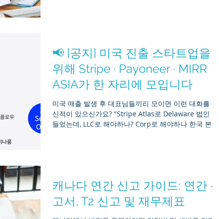
양호한 상태를 유지하기 위해서는 회계기업규제청
(ACRA)과 싱가포르 국세청(IRAS)이 정한 법적 준수 규
을 엄격히 따르는 것이 필수적입니다. 신생 스타트업을
운영하든, 이미 자리를 잡은 다국적 기업의 지사를 운영
하든, 기업 관련 기한을 지키지 못할 경우 심각한 법적 
📢 [공지] 미국 진출 스타트업을
과를 초래할 수 있습니다. 사업주들에게 힘을 실어주기
위해, Mirr Asia는 싱가포르의 법정 제출 절차를 안내하
위해 Stripe · Payoneer · MIRR
는 포괄적이고 검증된, 검색 최적화 가이드를 마련했습
ASIA가 한 자리에 모입니다
다. 1. 연례 주주총회(AGM) 요건 연례 주주총회(AGM)
회사 이사진이 주주들에게 재무제표를 보고하고, 우려 
미국 매출 발생 후 대표님들끼리 모이면 이런 대화를 하
항을 해결하며, 배당금을 선언하고, 중요한 기업 결의안
신적이 있으신가요? "Stripe Atlas로 Delaware 법인 만
에 대해 투표하는 의무적인 연례 모임입니다. 법정 기한
들었는데, LLC로 해야하나? Corp로 해야하나 한국 본사
싱가포르 회사법에 따라, 일반 사
의 자회사로 해야하나? 본사와 분리된 개별 법인으로 
들어야 하나??" "미국 법인 계좌는 어디서 만들지 ? 머
리는 한국 송금이 너무 불편하다던데?“ "한국 본사랑 미
국 자회사 구조, 잘못 설계하면 세금 리스크가 커진다던
데?" 스트라이프, 페이오니아, 미르아시아 본사 실무자
캐나다 연간 신고 가이드: 연간 
이 한 자리에 모여 제대로 된 실전 솔루션을 준비 하였
니다. 📌 행사 개요 📅 일시: 2026년 6월 17일 (수) 오후
고서, T2 신고 및 재무제표
4:00 – 오후 7:00 📍 장소: 서울특별시 강남구 역삼로
180, 마루360 (MARU 360 세미나룸) 🎯 대상: 미국 법인