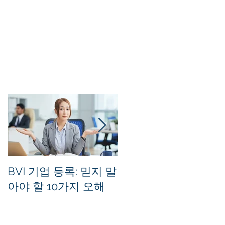
히
면
른
다
 양
히
은
고
주
BVI 기업 등록: 믿지 말
홍콩 사기업의 등록 
아야 할 10가지 오해
무소를 유지하는 방법