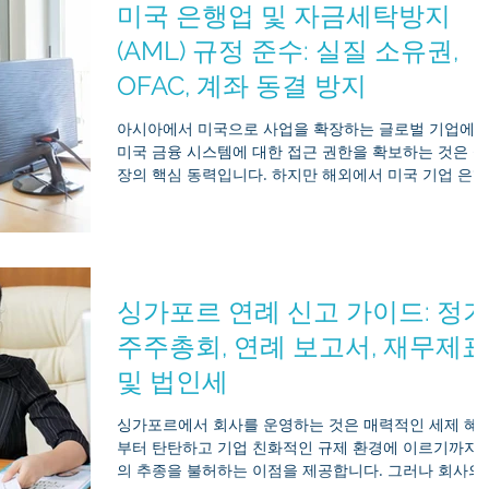
미국 은행업 및 자금세탁방지
운 법적 현실에 적응하지 못할 경우, 막대한 재정적 벌금
은행 계좌 동결, 그리고 표적화된 법인 등록 말소 등의 
(AML) 규정 준수: 실질 소유권,
과를 초래할 수 있습니다. Mirr Asia는 고객사가 규제 
OFAC, 계좌 동결 방지
향을 한 발 앞서 나갈 수 있도록 지원합니다. 이 종합 가
이드에서는 귀사의 법인 지위 유지와 운영의 연속성을 
아시아에서 미국으로 사업을 확장하는 글로벌 기업에
해 즉시 조치해야 할, 검증된 2026년 규정 준수 업데이
미국 금융 시스템에 대한 접근 권한을 확보하는 것은 성
사항을 상세히 설명합니다. 1. 실질 소유권:
장의 핵심 동력입니다. 하지만 해외에서 미국 기업 은행
계좌를 관리하는 일은 그 어느 때보다 엄격한 심사를 받
고 있습니다. 해외 창업자라면, 은행 포털에 로그인했다
가 갑작스러운 “계좌 동결” 알림으로 자금이 묶여 있는 
을 발견하는 것보다 사업 운영의 추진력을 더 빠르게 저
해하는 일은 없을 것입니다. 이러한 동결 조치의 배후에
싱가포르 연례 신고 가이드: 정기
는 미국 은행들이 강력한 연방 규정을 준수하기 위해 도
입한 복잡하고 극도로 민감한 자금세탁방지(AML) 알고
주주총회, 연례 보고서, 재무제표
즘이 있습니다. 해외 기업 구조가 불투명해 보이거나 국
및 법인세
경 간 결제 내역에 증빙 서류가 부족할 경우, 이러한 시
템은 종종 아무런 경고도 없이 자동 잠금 조치를 발동합
싱가포르에서 회사를 운영하는 것은 매력적인 세제 혜
니다. 자본의 유동성을 유지하려면 게임의 규칙을 이해
부터 탄탄하고 기업 친화적인 규제 환경에 이르기까지 
야 합니다. 아시아 기반 기업들이 2026년 미국 규제 환
의 추종을 불허하는 이점을 제공합니다. 그러나 회사의
에 대해 정확히 무엇을 이해해야 하는지,