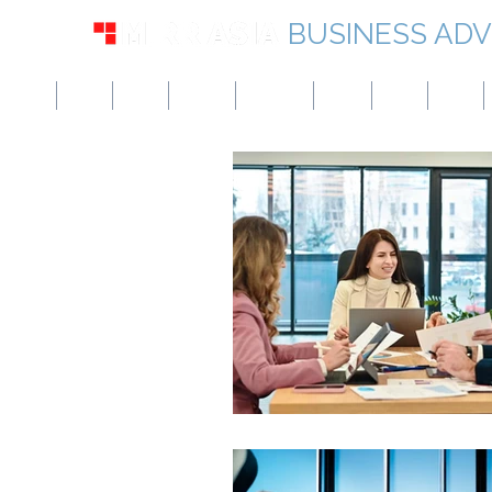
BUSINESS ADV
미국
영국
유럽
캐나다
싱가포르
UAE
홍콩
일본