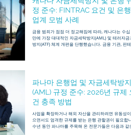
캐나다 자금세탁방지 및 은행 규
업 리더들을 규율하는 법적 및 운영적 프레임워크를 상
히 설명합니다. 이사 대 임원: 구조적 차이 주로 델라웨
정 준수: FINTRAC 요건 및 은행
주 일반 법인법(DGCL)에 따라 운영되는 미국 기업 법리
업계 모범 사례
에서는, 법인을 감독하는 자(이사)와 법인을 운영하는 
(임원) 사이에 엄격한 법적 구분이 존재합니다. 지배구
금융 범죄가 점점 더 정교해짐에 따라, 캐나다는 수십 
특징 이사회 임원진 (CEO, CFO, CCO) 법적 역할 기업 
만에 가장 대대적인 자금세탁방지(AML) 및 테러자금조
반에 대한 감독, 장기 전략 수립 및 정책 수립. 일상적인
방지(ATF) 체계 개편을 단행했습니다. 금융 기관, 핀테
운영 수행 및
기업 및 지정 비금융 기업에게 있어 캐나다 금융거래보
분석센터(FINTRAC)의 규정 준수는 더 이상 단순히 규제
요건을 충족하는 차원을 넘어, 운영상의 핵심 우선순위
되었습니다. 전통적인 은행이든 빠르게 성장하는 스테
블코인 발행사든, 개정된 범죄수익(자금세탁) 및 테러 
파나마 은행업 및 자금세탁방지
금 조달 방지법(PCMLTFA)을 준수하기 위해서는 세심한
주의가 필요합니다. Mirr Asia가 제공하는 이 포괄적인
(AML) 규정 준수: 2026년 규제 
가이드에서는 최신 FINTRAC 요건, 2026년에 시행될 대
건 충족 방법
대적인 법 개정 사항, 그리고 철통같은 규정 준수 프로
램을 구축하는 데 필요한 은행 업계 모범 사례를 상세히
사업을 확장하거나 해외 자산을 관리하려면 유동성이 
분석합니다. 2026년 AML 현황: 누가 규정을 준수해야 
으면서도 엄격한 규제를 받는 은행 관할권이 필요합니다
까요? PCMLTFA에 따라, 금융 거래를 처리하며 자금
수년 동안 파나마를 주목해 온 전문가들은 다음과 같은
질문을 던져왔습니다. 파나마의 은행 부문이 현대적인 