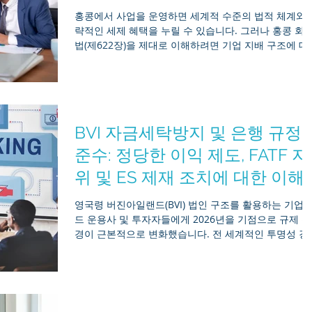
날 기업들이 케이맨 제도 AML, FATCA 및 CRS 규정 준
홍콩에서 사업을 운영하면 세계적 수준의 법적 체계와 
에 대해 반드시 알아야 할 사항을 다루는, 철저하게 검
략적인 세제 혜택을 누릴 수 있습니다. 그러나 홍콩 회
된 포괄적인 가이드입니다. 1. 케이맨 자금세탁방지(A
법(제622장)을 제대로 이해하려면 기업 지배 구조에 대
정확한 지식이 필요합니다. Mirr Asia는 이사의 법적 책
임이 어디까지이고 주주의 권한이 어디서 시작되는지
대해 명확한 해답을 필요로 하는 사업주, 선임 이사 및 
자자들에게 자주 자문을 제공하고 있습니다. 이 포괄적
가이드는 핵심적인 법적 의무와 신의성실 의무를 상세
BVI 자금세탁방지 및 은행 규정
설명하고, 흔히 발생하는 규정 준수 함정을 지적하며, 
사회가 2026년 전략에 반영해야 할 검증된 입법 업데이
준수: 정당한 이익 제도, FATF 지
트(2025년 획기적인 ‘회사법(개정) 조례’ 포함)를 살펴봅
위 및 ES 제재 조치에 대한 이해
니다. 1. 이사 대 주주: 기업 내 위계 구조 홍콩의 유한회
사는 소유주와 별개의 독립된 법적인 실체입니다. 규정
영국령 버진아일랜드(BVI) 법인 구조를 활용하는 기업, 
준수를 유지하기 위해서는 회사를 소유하는 사람과 회
드 운용사 및 투자자들에게 2026년을 기점으로 규제 환
를 운영하는 사람을 명확히 구분하는 것이 중요합니다.
경이 근본적으로 변화했습니다. 전 세계적인 투명성 강
역할 핵심 기능 법적
움직임에 힘입어, BVI는 실질 소유권(BO) 체계, 자금세
방지(AML) 보고 절차 및 경제적 실체(ES) 집행에 관한 
규를 대폭 개정했습니다. 최근 BVI가 FATF(금융행동특
위원회) 모니터링 목록에 포함된 점과 맞물려, 수동적인
규정 준수는 이제 과거의 일이 되었습니다. 이러한 새로