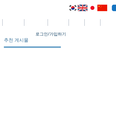
케이맨 제도
세인트빈센트
코스타리카
세이셸
필리핀
더보기
로그인/가입하기
추천 게시물
업
니
사
임
지
전