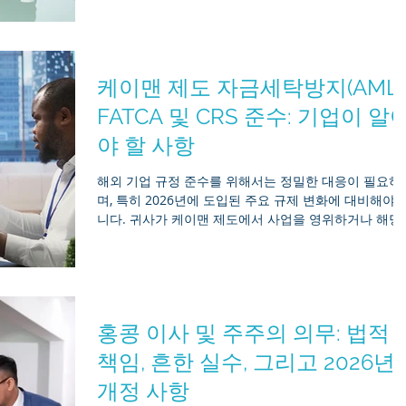
로벌 기준을 준수하고 있는가? 그 대답은 단연코 ‘예’입
다. 2026년 초 현재, 파나마 국제은행센터(IBC)는 총 자
1,456억 9천만 달러 이상을 관리하고 있으며—이 수치
공식 파나마 은행감독청(SBP) 포털을 통해 직접 확인할
케이맨 제도 자금세탁방지(AML)
수 있습니다—이는 자금세탁방지(AML) 및 테러자금조
방지(CFT) 체제의 대대적인 개편에 힘입은 결과입니다.
FATCA 및 CRS 준수: 기업이 알
2023년 10월, 파나마가 금융행동태스크포스(FATF)의 
야 할 사항
색 목록에서 성공적으로 제외된 것은 현대화된 규정 준
체제의 효과성을 입증했으며, 2026년 2월 FATF 총회 이
해외 기업 규정 준수를 위해서는 정밀한 대응이 필요하
후에도 여전히 해당 목록에 포함되지 않은 상태를 유지
며, 특히 2026년에 도입된 주요 규제 변화에 대비해야 
고 있습니다. FATF가 특정 관할 구역을 강화된 모니터
니다. 귀사가 케이맨 제도에서 사업을 영위하거나 해당
대상
제도를 통해 법인을 구성한 경우, 자금세탁방지(AML), 
외계좌세금준수법(FATCA), 공통보고기준(CRS) 등 서로
중첩되는 규제 체계를 효과적으로 관리하는 것이 매우 
요합니다. 규제 당국은 이러한 의무를 엄격하게 집행하
있으며, 규정을 준수하지 못할 경우 위반 건당 최대
홍콩 이사 및 주주의 의무: 법적
12,200달러(10,000 케이맨 달러)의 행정 과태료가 부과
될 수 있습니다. 미르 아시아(Mirr Asia)는 규정 준수를
책임, 흔한 실수, 그리고 2026년
기업 리스크에서 효율적인 운영 표준으로 전환해 드립
개정 사항
다. 아래는 2026년 주요 규제 업데이트를 포함하여, 오