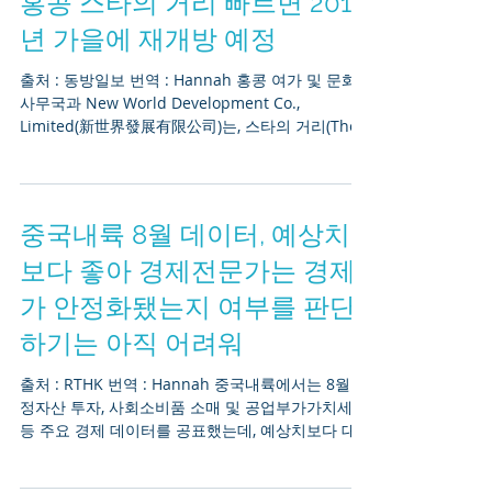
홍콩 스타의 거리 빠르면 2018
년 가을에 재개방 예정
출처 : 동방일보 번역 : Hannah 홍콩 여가 및 문화
사무국과 New World Development Co.,
Limited(新世界發展有限公司)는, 스타의 거리(The
Avenue of Star)의 보수공사 진행속도가 순조롭게
이뤄지고...
중국내륙 8월 데이터, 예상치
보다 좋아 경제전문가는 경제
가 안정화됐는지 여부를 판단
하기는 아직 어려워
출처 : RTHK 번역 : Hannah 중국내륙에서는 8월 고
정자산 투자, 사회소비품 소매 및 공업부가가치세
등 주요 경제 데이터를 공표했는데, 예상치보다 대
체적으로 긍정적인 결과였다. 항셍은행 경제전문가
이우시우와(姚少華) 씨는, 개별적인 월별...