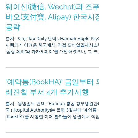
웨이신(微信, Wechat)과 즈푸
바오(支付寶, Alipay) 한국시장
공략
출처 : Sing Tao Daily 번역 : Hannah Apple Pay가
시행되기 어려운 한국에서, 직접 모바일결제시스템
'삼성 페이'와 카카오페이'를 개발하였으나, 그 또한
역시 오프라인 마켓에서 그 터를 굳건히 장악하기는
쉽지는 않았다....
'예약통(BookHA)' 금일부터 외
래진찰 부서 4개 추가시행
출처 : 동방일보 번역 : Hannah 홍콩 정부병원관리
국 (Hospital Authority)는 올해 3월부터 '예약통
(BookHA)'를 시행한 이래 환자들이 병원에서 직접
방문하여 등록할 필요없이 스마트폰으로 편리하게
외래진찰 신규진찰을...