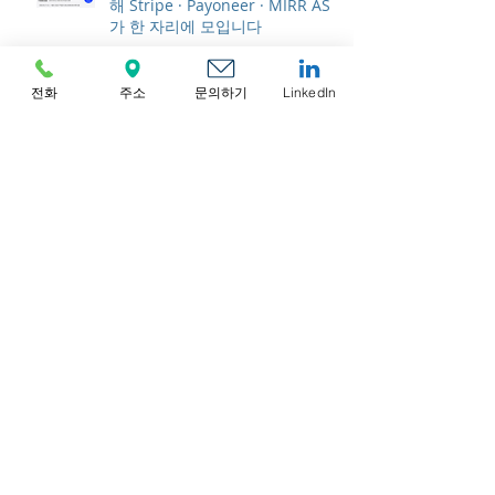
해 Stripe · Payoneer · MIRR ASIA
가 한 자리에 모입니다
전화
주소
문의하기
LinkedIn
캐나다 연간 신고 가이드: 연간 신
고서, T2 신고 및 재무제표
보관
2026년 8월
(1)
게시물 1개
2026년 7월
(3)
게시물 3개
2026년 6월
(4)
게시물 4개
2026년 5월
(6)
게시물 6개
2026년 4월
(5)
게시물 5개
2026년 3월
(6)
게시물 6개
2026년 2월
(5)
게시물 5개
2026년 1월
(4)
게시물 4개
2025년 12월
(4)
게시물 4개
2025년 11월
(2)
게시물 2개
2025년 10월
(4)
게시물 4개