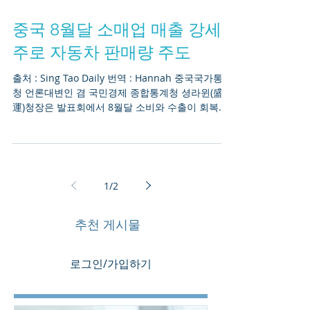
중국 8월달 소매업 매출 강세,
주로 자동차 판매량 주도
출처 : Sing Tao Daily 번역 : Hannah 중국국가통계
청 언론대변인 겸 국민경제 종합통계청 셩라윈(盛來
運)청장은 발표회에서 8월달 소비와 수출이 회복세
를 보였다고 밝혔다. 8월달 사회소비품 소매총액은
10.6% 상승했으며, 물가...
1
/
2
추천 게시물
로그인/가입하기