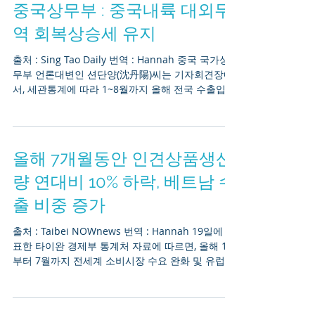
중국상무부 : 중국내륙 대외무
역 회복상승세 유지
출처 : Sing Tao Daily 번역 : Hannah 중국 국가상
무부 언론대변인 션단양(沈丹陽)씨는 기자회견장에
서, 세관통계에 따라 1~8월까지 올해 전국 수출입금
액이 위안화 15조4천위안으로, 1.8% 하락한 것으로
집계되었다고 발표했다....
올해 7개월동안 인견상품생산
량 연대비 10% 하락, 베트남 수
출 비중 증가
출처 : Taibei NOWnews 번역 : Hannah 19일에 발
표한 타이완 경제부 통계처 자료에 따르면, 올해 1월
부터 7월까지 전세계 소비시장 수요 완화 및 유럽 미
주 업체의 재고율이 비교적이 높아서, 인견방직품
생산액이...