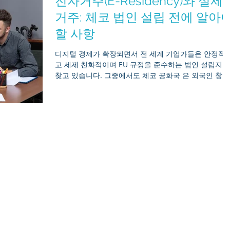
전자거주(E-Residency)와 실제
랜서에게 매우 유리한 선택입니다. EU 국경 간 프리랜
의 증가 EU 디지털 단일 시장과 서비스 이동의 자유로 
거주: 체코 법인 설립 전에 알아
해 프리랜서는 국경을 넘어 활동하기 더 쉬워졌습니다.
할 사항
많은 전문가들이 해외 고객과 협업하고 있으며, 이에 맞
는 효율적이고 국제적으로 신뢰받는 기업 구조 가 중요
디지털 경제가 확장되면서 전 세계 기업가들은 안정적
지고 있습니다. 헝가리 Kft란 무엇인가? 헝가리
고 세제 친화적이며 EU 규정을 준수하는 법인 설립지를
Kft(Korlátolt Felelősségű Társaság)는 독일
찾고 있습니다. 그중에서도 체코 공화국 은 외국인 창업
자에게 매력적인 목적지로 떠오르고 있습니다. 하지만 
스토니아의 전자거주(E-Residency) 제도가 주목받으면
서 많은 이들이 묻습니다. “체코 법인은 현지에 거주하
않아도 설립할 수 있을까?” 이 글은 전자거주와 실제 거
의 차이를 중심으로 체코 법인 설립의 법적, 행정적, 세
적 관점을 비교합니다. 전자거주란 무엇이며 체코는 제
하나요? 전자거주는 비거주자에게 발급되는 정부 디지
신분증 으로, 원격으로 회사를 설립·운영할 수 있도록 
니다. 대표적인 사례가 에스토니아 입니다. 체코 공화국
은 전자거주 프로그램을 제공하지 않습니다. 그러나 EU
및 비EU 거주자 모두 체코 내 법인을 100% 소유하고 
영할 수 있습니다. 체코 산업통상부 공식 가이드(
BusinessInfo – 영업허