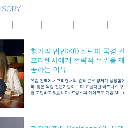
ISORY
대만
몽골
중국
파나마
호주
튀르키예
BVI
엘살바도르
헝가리 법인(Kft) 설립이 국경 간
프리랜서에게 전략적 우위를 제
공하는 이유
유럽 전역에서 프리랜서와 원격 근무 경제가 성장함에 
라, 많은 독립 전문가들이 보다 효율적인 비즈니스 구조
를 고민하고 있습니다. 프랑스의 마이크로 기업(Micro-
entreprise), 루마니아의 PFA, 스페인의 Autónomo와 
은 간소화된 개인 사업 제도는 초기 진입은 쉽지만, 국
적인 확장이나 수익 증가 단계에서는 한계가 존재합니다
이에 비해 헝가리 Kft(유한책임회사) 설립은 EU 규정 준
수, 경쟁력 있는 세금 구조, 장기적 확장성 측면에서 프