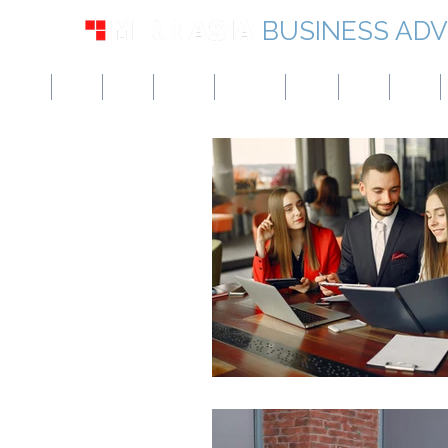
BUSINESS ADV
미국
영국
유럽
캐나다
싱가포르
UAE
홍콩
일본