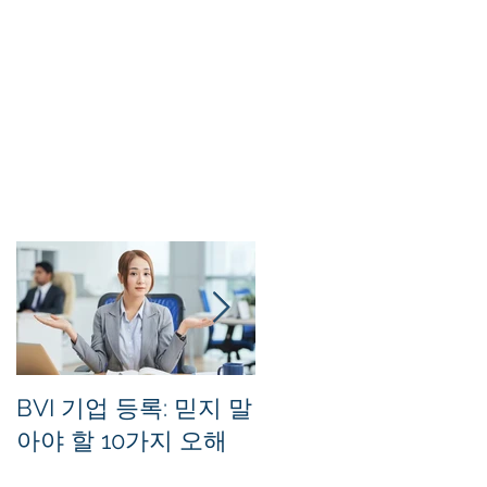
싱
인
야
해
이
에
지
주
무
공
털
합
BVI 기업 등록: 믿지 말
홍콩 사기업의 등록 
운
아야 할 10가지 오해
무소를 유지하는 방법