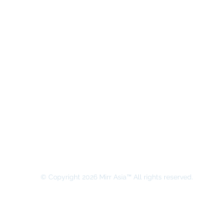
MIRR ASIA BUSINESS ADVISORY &
SECRETARIAL COMPANY LIMITED
© Copyright 2026 Mirr Asia™ All rights reserved.
본 홈페이지의 모든 권리는 MIRR ASIA BUSINESS ADVISORY & 
​Privacy Policy (개인정보 취급방침)