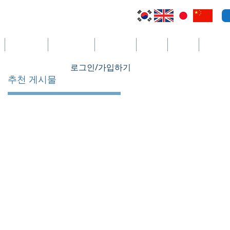
케이맨 제도
세인트빈센트
코스타리카
세이셸
필리핀
더보기
로그인/가입하기
추천 게시물
따
같
제
.
리