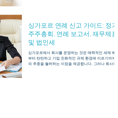
고 있습니다. 해외 창업자라면, 은행 포털에 로그인했다
가 갑작스러운 “계좌 동결” 알림으로 자금이 묶여 있는 
을 발견하는 것보다 사업 운영의 추진력을 더 빠르게 저
해하는 일은 없을 것입니다. 이러한 동결 조치의 배후에
싱가포르 연례 신고 가이드: 정기
는 미국 은행들이 강력한 연방 규정을 준수하기 위해 도
입한 복잡하고 극도로 민감한 자금세탁방지(AML) 알고
주주총회, 연례 보고서, 재무제표
즘이 있습니다. 해외 기업 구조가 불투명해 보이거나 국
및 법인세
경 간 결제 내역에 증빙 서류가 부족할 경우, 이러한 시
템은 종종 아무런 경고도 없이 자동 잠금 조치를 발동합
싱가포르에서 회사를 운영하는 것은 매력적인 세제 혜
니다. 자본의 유동성을 유지하려면 게임의 규칙을 이해
부터 탄탄하고 기업 친화적인 규제 환경에 이르기까지 
야 합니다. 아시아 기반 기업들이 2026년 미국 규제 환
의 추종을 불허하는 이점을 제공합니다. 그러나 회사의
에 대해 정확히 무엇을 이해해야 하는지,
양호한 상태를 유지하기 위해서는 회계기업규제청
(ACRA)과 싱가포르 국세청(IRAS)이 정한 법적 준수 규
을 엄격히 따르는 것이 필수적입니다. 신생 스타트업을
운영하든, 이미 자리를 잡은 다국적 기업의 지사를 운영
하든, 기업 관련 기한을 지키지 못할 경우 심각한 법적 
과를 초래할 수 있습니다. 사업주들에게 힘을 실어주기
위해, Mirr Asia는 싱가포르의 법정 제출 절차를 안내하
는 포괄적이고 검증된, 검색 최적화 가이드를 마련했습
다. 1. 연례 주주총회(AGM) 요건 연례 주주총회(AGM)