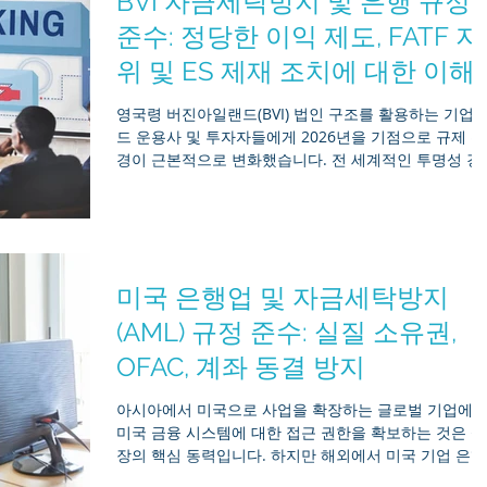
BVI 자금세탁방지 및 은행 규정
설명하고, 흔히 발생하는 규정 준수 함정을 지적하며, 
사회가 2026년 전략에 반영해야 할 검증된 입법 업데이
준수: 정당한 이익 제도, FATF 지
트(2025년 획기적인 ‘회사법(개정) 조례’ 포함)를 살펴봅
위 및 ES 제재 조치에 대한 이해
니다. 1. 이사 대 주주: 기업 내 위계 구조 홍콩의 유한회
사는 소유주와 별개의 독립된 법적인 실체입니다. 규정
영국령 버진아일랜드(BVI) 법인 구조를 활용하는 기업, 
준수를 유지하기 위해서는 회사를 소유하는 사람과 회
드 운용사 및 투자자들에게 2026년을 기점으로 규제 환
를 운영하는 사람을 명확히 구분하는 것이 중요합니다.
경이 근본적으로 변화했습니다. 전 세계적인 투명성 강
역할 핵심 기능 법적
움직임에 힘입어, BVI는 실질 소유권(BO) 체계, 자금세
방지(AML) 보고 절차 및 경제적 실체(ES) 집행에 관한 
규를 대폭 개정했습니다. 최근 BVI가 FATF(금융행동특
위원회) 모니터링 목록에 포함된 점과 맞물려, 수동적인
규정 준수는 이제 과거의 일이 되었습니다. 이러한 새로
미국 은행업 및 자금세탁방지
운 법적 현실에 적응하지 못할 경우, 막대한 재정적 벌금
은행 계좌 동결, 그리고 표적화된 법인 등록 말소 등의 
(AML) 규정 준수: 실질 소유권,
과를 초래할 수 있습니다. Mirr Asia는 고객사가 규제 
OFAC, 계좌 동결 방지
향을 한 발 앞서 나갈 수 있도록 지원합니다. 이 종합 가
이드에서는 귀사의 법인 지위 유지와 운영의 연속성을 
아시아에서 미국으로 사업을 확장하는 글로벌 기업에
해 즉시 조치해야 할, 검증된 2026년 규정 준수 업데이
미국 금융 시스템에 대한 접근 권한을 확보하는 것은 성
사항을 상세히 설명합니다. 1. 실질 소유권:
장의 핵심 동력입니다. 하지만 해외에서 미국 기업 은행
계좌를 관리하는 일은 그 어느 때보다 엄격한 심사를 받