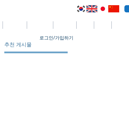
케이맨 제도
세인트빈센트
코스타리카
세이셸
필리핀
더보기
로그인/가입하기
추천 게시물
전
사
한
에
투
인
히