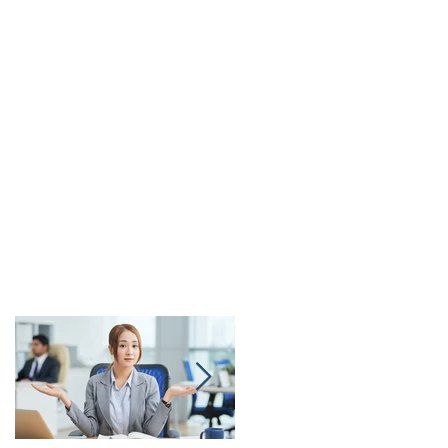
것
리
스
택
해
타
경
정
결
니
는