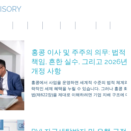
ISORY
대만
몽골
중국
파나마
호주
튀르키예
BVI
엘살바도르
홍콩 이사 및 주주의 의무: 법적
책임, 흔한 실수, 그리고 2026년
개정 사항
홍콩에서 사업을 운영하면 세계적 수준의 법적 체계와 
략적인 세제 혜택을 누릴 수 있습니다. 그러나 홍콩 회
법(제622장)을 제대로 이해하려면 기업 지배 구조에 대
정확한 지식이 필요합니다. Mirr Asia는 이사의 법적 책
임이 어디까지이고 주주의 권한이 어디서 시작되는지
대해 명확한 해답을 필요로 하는 사업주, 선임 이사 및 
자자들에게 자주 자문을 제공하고 있습니다. 이 포괄적
가이드는 핵심적인 법적 의무와 신의성실 의무를 상세