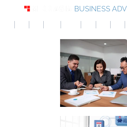
BUSINESS ADV
미국
영국
유럽
캐나다
싱가포르
UAE
홍콩
일본