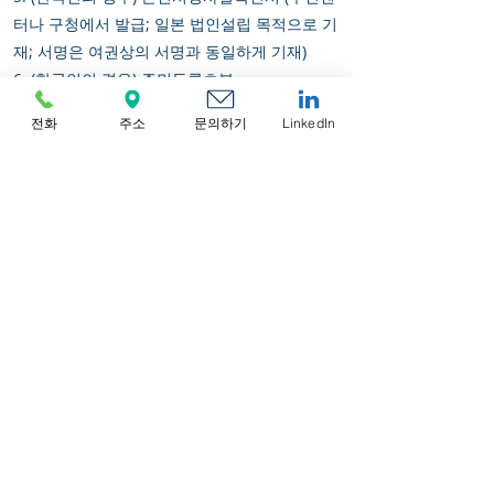
터나 구청에서 발급; 일본 법인설립 목적으로 기
재; 서명은 여권상의 서명과 동일하게 기재)
6. (한국인의 경우) 주민등록초본
전화
주소
문의하기
LinkedIn
업무 진행순서:
1, 구비서류 제출
2. KYC/CDD 절차 및 온보딩 진행
3. 서비스 계약체결 및 결제
4. 법인명 검색 및 등록 가능성 확인
5. 임대차계약서 준비
6. 정관 준비, 사업활동 및 규제사항 검토, 등록
서류 준비
7. 주주/이사 개인서명 및 인감증명서 인증
8. 서류에 서명하여 당사로 발송
9. 인장세트 준비
10. 자본금 송금
11. 일본 법무국에 서류를 제출하여 설립 진행
12. 설립 완료후, 등기사항증명서 및 인감증명서