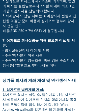
* 싱가포르 회사조례 제205조에 의거하여, 법인
의 이사는 설립일로부터 3개월 이내에 최소 1인
이상의 감사자를 선임해야 합니다.
* 회계감사자 선임 시에는 회계감사자 선임과 관
련한 의결안 준비 비용과 싱가포르 정부에 감사
자 선임 신고
비용(SGD 250 + 7% GST) 이 청구됩니다.
7. 싱가포르 회사설립을 위해 필요한 정보 및 서
류:
- 법인설립신청서 작성 및 서명
- 주주/이사분의 여권 사본
- 주주/이사분의 영문초본 (혹은 영문 주소지 증
빙서류) *발행일로 부터 3개월 이내
싱가폴 회사의
계좌 개설 및 연간갱신 안내
1. 싱가포르 법인계좌 개설:
싱가포르 회사는 설립 후, 법인계좌 개설 시 반드
시 실질이사가 싱가포르 현지의 명의이사와 동행
하여 은행미팅에 참석 하셔야 합니다. Wise,
Aspire, Airwallex와 같은 EMI의 계좌를 개설하