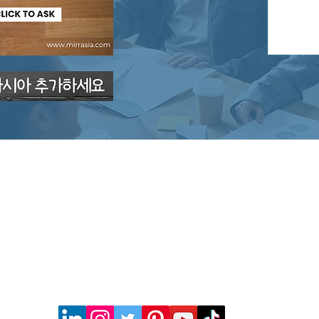
HONG KONG OFFICE
WORKSHOP UNIT B50 & B58, KWAI SHING IND. BLDG
(PHASE 1), 36-40 TAI LIN PAI RD, KWAI CHUNG, HK
Tel:
852-2187-2428
SECRETARIAL COMPANY LIMITED에 귀속되며 무단으로 사용하실 수 없습니다.