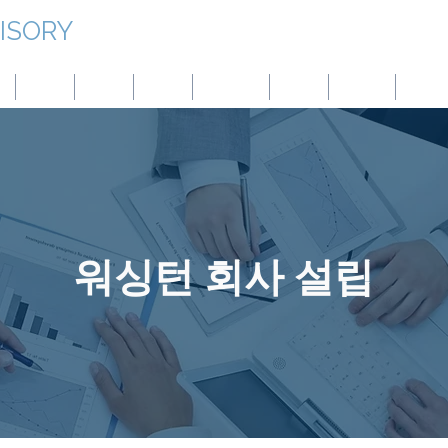
ISORY
香港
日本
台湾
モンゴル
中国
パナマ
オース
워싱턴 회사 설립