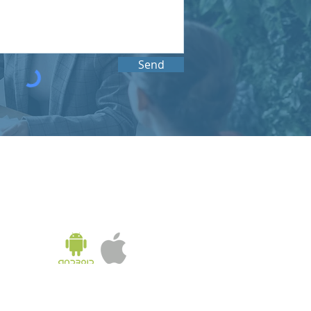
Send
KOREA OFFICE
UNIT 937, 9/F, GOLDEN IT TOWER, 229 YANGJI-RO,
BUCHEON-SI, GYEONGGI-DO, REPUBLIC OF KOREA
Tel:
02-543-6187
/ Fax: 02-6455-6187