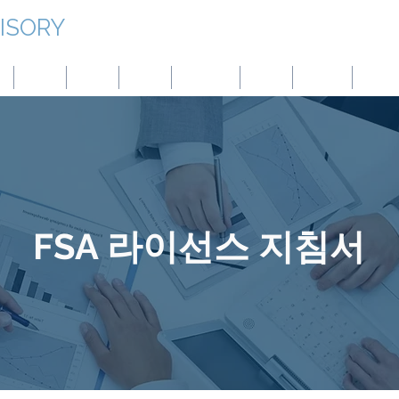
ISORY
香港
日本
台湾
モンゴル
中国
パナマ
オース
FSA 라이선스 지침서