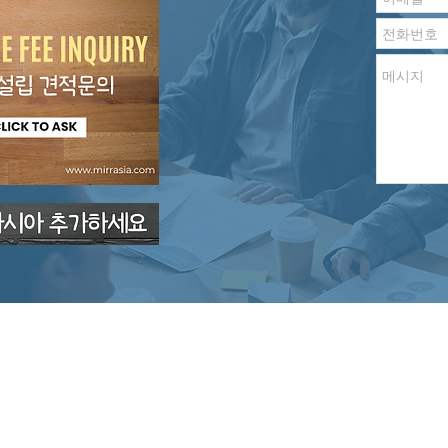
HONG KONG OFFICE
WORKSHOP UNIT B50 & B58, KWAI SHING IND. BLDG
(PHASE 1), 36-40 TAI LIN PAI RD, KWAI CHUNG, HK
Tel:
852-2187-2428
SECRETARIAL COMPANY LIMITED에 귀속되며 무단으로 사용하실 수 없습니다.