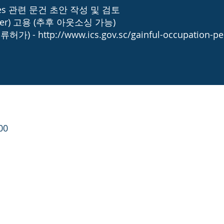
cedures 관련 문건 초안 작성 및 검토
icer) 고용 (추후 아웃소싱 가능)
(체류허가) -
http://www.ics.gov.sc/gainful-occupation-pe
00