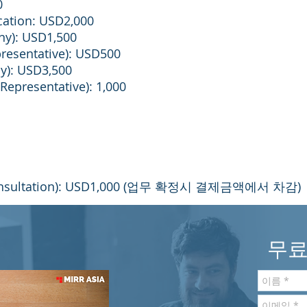
0
cation: USD2,000
ny): USD1,500
presentative): USD500
y): USD3,500
 Representative): 1,000
consultation): USD1,000 (업무 확정시 결제금액에서 차감)
무료