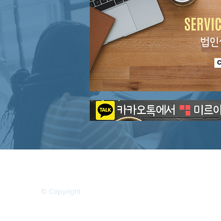
MIRR ASIA BUSINESS ADVISORY &
SECRETARIAL COMPANY LIMITED
© Copyright
본 홈페이지의 모든 권리는 MIRR ASIA BUSINESS ADVISORY & 