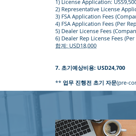
1) License Application: USS9,50
2) Representative License Appli
3) FSA Application Fees (Compa
4) FSA Application Fees (Per Re
5) Dealer License Fees (Compan
6) Dealer Rep License Fees (Per
합계: USD18,000
7. 초기예상비용: USD24,700
**
업무 진행전 초기 자문
(pre-