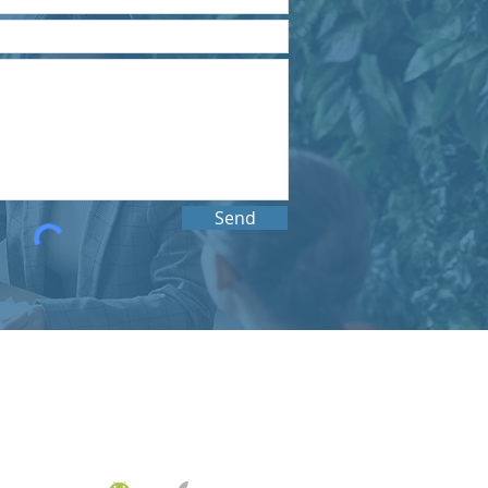
Send
KOREA OFFICE
UNIT 937, 9/F, GOLDEN IT TOWER, 229 YANGJI-RO,
BUCHEON-SI, GYEONGGI-DO, REPUBLIC OF KOREA
Tel:
02-543-6187
/ Fax: 02-6455-6187