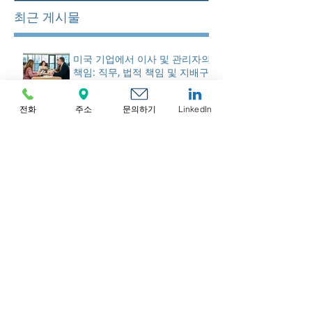
최근 게시물
미국 기업에서 이사 및 관리자의
책임: 직무, 법적 책임 및 지배구
조
전화
주소
문의하기
LinkedIn
캐나다 자금세탁방지 및 은행 규
정 준수: FINTRAC 요건 및 은행
업계 모범 사례
파나마 은행업 및 자금세탁방지
(AML) 규정 준수: 2026년 규제
요건 충족 방법
케이맨 제도 자금세탁방지
(AML), FATCA 및 CRS 준수: 기
업이 알아야 할 사항
홍콩 이사 및 주주의 의무: 법적