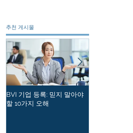
추천 게시물
BVI 기업 등록: 믿지 말아야
홍콩 사기업의
할 10가지 오해
를 유지하는 