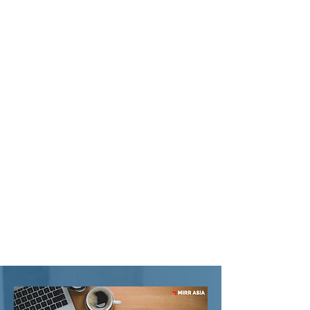
1. 银行账户的开设流程因银行而异，但通常需
要亲自前往银行办理。部分银行针对公司首年
营业额超过300万欧元的企业，可提供无需到
店即可开立账户的服务。
2. 近年来，通过电子银行（EMI）进行非面对
面账户开立的情况也较为常见，但由于交易手
续费高于银行，建议大额交易时使用银行账
户。（可先开立EMI账户，后续再开立银行账
户。）
3. 若股东为韩国法人，需将法人文件进行阿波
斯提尔认证后，再翻译并公证为捷克语。通常
仅需公证营业执照，但根据当地规定可能需要
额外文件。
4. 所有文件准备齐全后，请寄送至我司韩国办
事处。韩国办事处确认无误后，将文件寄送至
捷克。