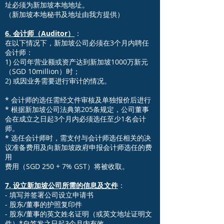
址必须为新加坡本地地址。
（新加坡本地秘书及地址由我方提供）
6. 会计师（Auditor）
：
在以下情况下，新加坡公司必须在3个月内聘任
会计师：
1) 公司年营业额或资产达到新加坡1000万新元
（SGD 10million）时；
2) 或因业务需要进行审计的情况。
* 会计师的选任需经文件审核及单独报价后进行
* 根据新加坡公司法典第205条规定，公司董事
会在成立之日起3个月内必须选任至少1名会计
师。
* 选任会计师时，需支付与会计师选任相关的决
议准备费用及向新加坡政府申报会计师选任的费
用
费用（SGD 250 + 7% GST）将被收取。
7. 设立新加坡公司所需的信息及文件
：
- 填写并签署公司设立申请书
- 股东/董事的护照复印件
- 股东/董事的英文姓名证明（或英文地址证明文
件）*自签发之日起3个月内有效