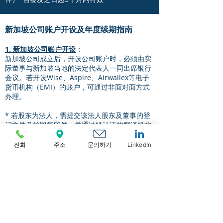
新加坡公司账户开设及年度续期指南
1. 新加坡公司账户开设
：
新加坡公司成立后，开设公司账户时，必须由实
际董事与新加坡当地的法定代表人一同出席银行
会议。若开设Wise、Aspire、Airwallex等电子
货币机构（EMI）的账户，可通过非面对面方式
办理。
* 若股东为法人，需提交该法人股东及董事的登
记文件及护照复印件，并通过经认证的翻译机构
将营业执照及其他文件全部翻译成英文，且每份
文件需加盖翻译确认公章并由法定代表人签字。
전화
주소
문의하기
LinkedIn
（实际操作时需另行确认后进行）
2. 董事会
：
新加坡法人必须在成立之日起18个月内至少召开
一次董事会会议，且两次董事会会议之间的间隔
不得超过15个月。未履行时将被处以罚款。
3. 年报
：