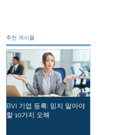
추천 게시물
BVI 기업 등록: 믿지 말아야
홍콩 사기업의
할 10가지 오해
를 유지하는 