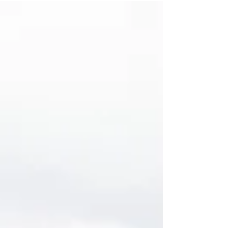
通往全球市场的便利通道。为确保公司注册流程顺
畅，必须充分了解所需文件、合规义务及最新的监
管要求。 公司名称审批 注册成立前，您必须通过
BizFile+向ACRA（会计与企业监管局）申请公...