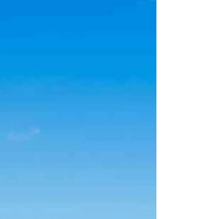
无论选择特拉华州、纽约州、加利福尼亚州或其他
司法管辖区，全面了解成本结构都是做出明智决策
的关键。 本指南清晰解析了注册费用、合规要求及
各州特定义务——内容与Mirr Asia服务页面完全一
致，并经美国政府官方渠道验证。 在美国注册公司
的主要成本构成 注册费用因州而异，同时受公司架
构及长期运营需求影响。以下为核心费用类别： 州
政府备案费 各州均要求提交公司章程时缴纳备案
费，具体金额因管辖区不同而异。 示例： 州 注册费
备注 特拉华州 89 美元起 视授权股份结构而定 加州
100 美元 标准股份公司注册费 纽约州 125 美元 注
册股份公司的官方费用 大多数州费用在 50–300美
元 之间。 注册代理人费用 每家企业必须在注册州内
指定一名拥有实体地址的 注册代理人 。 典型年费：
100–300美元 雇主识别号（EIN） 税务申报、银行
开户及薪资发放均需 EIN 。 国税局费用：0美元
（免费） 服务商可能向非美国居民收取代理费。 官
方参考： 国税局EIN申请