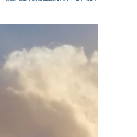
在当今全球化的商业环境中，企业家和跨国公司持
续寻求能提供稳定性、灵活性及战略优势的司法管
辖区。在全球领先的企业目的地中， 巴拿马始终是
首选 ——而2025年将为巴拿马企业带来更强劲的发
展势头。凭借属地征税制度、健全的企业框架及蓬
勃发展的数字经济，巴拿马为全球创业者提供了极
具吸引力的综合优势。 本文将阐述 为何注册巴拿马
公司是明智的战略决策 ，提供 公司注册分步指南 ，
并重点解析 塑造巴拿马商业格局的最新趋势 。 1.
巴拿马的有利税收环境 巴拿马的税收制度是全球企
业家选择该司法管辖区的重要原因之一。 属地征税
制（核心优势） 巴拿马实行 属地征税制度 ，意味着
仅巴拿马来源收入需纳税 。在巴拿马境外产生的收
入 通常免征企业所得税 ，这使得巴拿马对国际服务
提供商、控股公司及全球企业家极具吸引力。 欲了
解巴拿马企业税制的简明权威说明，请参阅 普华永
道巴拿马企业税概要 。 企业税率 巴拿马对 巴拿马
来源收入征收25%企业所得税 ，该税率与全球法定
平均水平（经合组织近期研究显示约23-24%）高度
一致。 若企业运营及收入完全来源于境外，且收入
被正确归