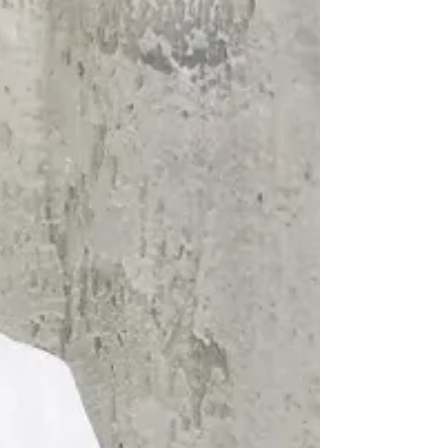
司注册处命名规则的 唯一公司名称 向官方注册机构
公司注册处完成公司注册 提供 董事、股东及注册办
公地址 的完整信息 提交 重要控制人（PSC） 信息
根据公司注册处新规，确保 所有董事及重要控制人
完成身份验证 。 详细步骤可参考： 官方指南 –
GOV.UK：设立私人有限公司 2. 选择合适的企业结
构 企业结构决定您的税务义务、责任风险及运营灵
活性。英国常见企业结构包括： 私人有限公司
（Ltd） – 中小企业及国际创始人最常选用的结构 公
众有限公司（PLC） ——适合寻求公开募资的企
业。 有限责任合伙（LLP） ——专业服务机构的理
想选择。 个体经营者或普通合伙 ——结构简单但 无
需在公司注册处登记 ，且涉及 无限责任 。.