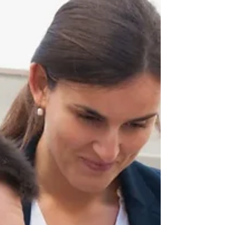
司类型 、其用途以及设立前应知晓的合规要点。 为
何众多企业选择开曼群岛 如今，开曼群岛拥有 逾十
万家注册公司 ，其法律体系以英国普通法为基础。
与许多司法管辖区不同，开曼不征收公司所得税、
资本利得税、预扣税或遗产/继承税。政府收入主要
来自各类费用和关税——这使开曼成为 税收中立 地
区，而非避税天堂。 监管工作由 开曼群岛货币管理
局（CIMA） 负责，该机构遵循经合组织
（OECD）、反洗钱金融行动特别工作组（FATF）及
欧盟的国际标准。 官方参考—— 开曼群岛货币管理
局（CIMA） 无论您是设立基金、控股架构还是全球
运营实体，开曼群岛都提供简明可靠的营商环境。
开曼群岛主要公司类型 1. 豁免公司 此为多数国际企
业选择的架构。豁免公司专为在开曼群岛 境外 开展
业务而设。 企业选择此架构的原因 无需在开曼召开
会议 股东身份保密 （