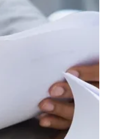
显著。 例如，在不列颠哥伦比亚省行之有效的策
略，在魁北克或大西洋加拿大地区可能失效。 数据
揭示 加拿大中小企业调查显示，市场需求不足与市
场验证薄弱是初创企业失败的主要原因。 在推进加
拿大企业注册前，务必全面分析： 目标客户群体 区
域竞争对手 各省需求差异 语言因素（尤其魁北克
省） 深入的市场调研将显著提升成功概率。 2. 忽视
法律法规要求 加拿大实行联邦与省级双重法律体
系。忽视行业特定或省份特有的法规将导致合规问
题、行政延误及处罚。 不可跳过的关键步骤 通过
NUANS®名称检索（或省级同等系统）确保企业名
称唯一性 根据战略需求在联邦或省级层面完