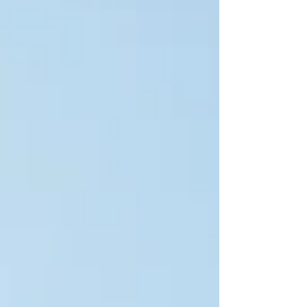
步骤，以确保公司运营顺畅并履行持续义务。 关于
签证和阿联酋身份证的背景信息及官方流程指引，
阿联酋政府门户网站（ u.ae ） 提供集中参考信
息。 1) 营业执照核查：启动其他流程前请先确认基
础信息 收到营业执照后立即核对： 公司法定名称
（英文及阿拉伯文，如适用） 许可经营活动（必须
与实际商业模式一致） 执照有效期及续期日期 档案
中记载的办公地址/办公桌解决方案（按监管机构规
定） 授权签字人/经理人信息（银行及政府机构开户
时常用） 重要性说明：