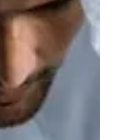
这能确保企业设立流程顺畅无阻。 本文将深入解析
各类执照类型、迪拜公司注册成本，并指导您如何
为创业项目选择最合适的执照类型。 为什么在迪拜
经营企业必须持有营业执照？ 在迪拜合法经营企业
必须持有营业执照。它不仅提供监管框架，还决定
了您的业务活动范围——包括允许开展的业务类
型、经营地点以及法律实体结构。 尽管每年新颁发
执照的确切数量有所波动，但政府统计数据显示迪
拜每年签发 数万份 新营业执照，这反映了该市蓬勃
发展的商业生态系统。获取正确执照可确保您符合
合规要求，避免遭受处罚。 迪拜商业执照类型 根据
阿联酋经济部（MoE）规定，主要分为六类执照：
工业、商业、专业、旅游、农业及手工业/职业 。
官方参考 – 阿联酋经济部 ： 以下是迪拜最常见的执
照类型及附加结构选项。 1. 商业许可证 适用于从事
贸易活动的企业——进出口、批发、零售