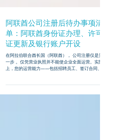
阿联酋公司注册后待办事项清
单：阿联酋身份证办理、许可
证更新及银行账户开设
在阿拉伯联合酋长国（阿联酋）， 公司注册仅是第
一步 。仅凭营业执照并不能使企业全面运营。实际
上，您的运营能力——包括招聘员工、签订合同、
访问政府门户网站以及开设公司银行账户——取决
于是否按正确顺序完成 注册后步骤 。 本指南为本土
及自由区企业提供阿联酋注册后事项清单，重点涵
盖 阿联酋身份证办理、许可证更新、银行开户准备
，并列出最易导致延误的合规事项。 何谓“阿联酋公
司注册后合规” 阿联酋公司注册后合规指的是在贸易
许可证颁发后必须完成的 移民、身份认证（阿联酋
身份证）、执照申请、税务申报及银行开户准备 等