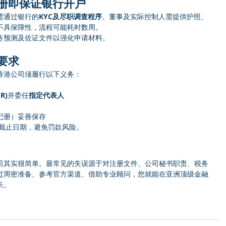
册即保证银行开户
需通过银行的
KYC及尽职调查程序
。董事及实际控制人需提供护照、
不具保障性，流程可能耗时数周。
务预测及佐证文件以强化申请材料。
要求
香港公司须履行以下义务：
R)
并委任
指定代表人
记册）妥善保存
控截止日期，避免罚款风险。
司其实很简单。最常见的失误源于对注册文件、公司秘书职责、税务
过周密准备、参考官方渠道、借助专业顾问，您就能在亚洲顶级金融
长。