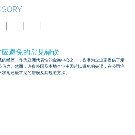
ISORY
本
台湾
蒙古
中国
巴拿马
澳大利亚
土耳其
BVI
时应避免的常见错误
战的经历。作为亚洲代表性的金融中心之一，香港为企业家提供了亲
公信力。然而，许多外国及本地企业主因难以避免的失误，在公司注
下将阐述最常见的错误及其规避方法。