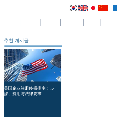
萨尔瓦多
开曼群岛
圣文森特
哥斯达黎加
塞舌尔
더보기
추천 게시물
美国企业注册终极指南：步
简体中文版本 — 新加坡公司
骤、费用与法律要求
册时必须避免的主要错误