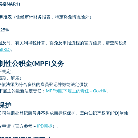
格NAR1）
申报表
（含经审计财务报表，特定豁免情况除外）
25%
报及时。有关利得税计算、豁免及申报流程的官方信息，请查阅税务
IRD)
。
性公积金(MPF)义务
下规定：
假期、解雇）
主依法须为符合资格的雇员登记并缴纳法定供款
度下雇主的最新法定责任：
MPF制度下雇主的责任 ‒ GovHK
。
保护
公司注册处登记商号
并不
构成商标权保护。需向知识产权署(IPD)单独
申请（官方参考 – 
IPD商标
）。