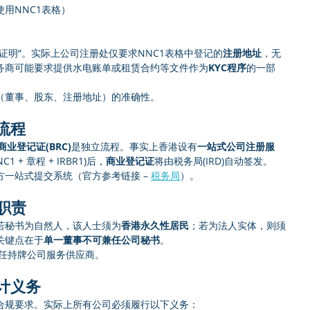
用NNC1表格）
证明”。实际上公司注册处仅要求NNC1表格中登记的
注册地址
，无
务商可能要求提供水电账单或租赁合约等文件作为
KYC程序
的一部
（董事、股东、注册地址）的准确性。
流程
商业登记证(BRC)
是独立流程。事实上香港设有
一站式公司注册服
+ 章程 + IRBR1)后，
商业登记证
将由税务局(IRD)自动签发。
一站式提交系统（官方参考链接 – 
税务局
）。
职责
若秘书为自然人，该人士须为
香港永久性居民
；若为法人实体，则须
关键点在于
单一董事不可兼任公司秘书
。
委任持牌公司服务供应商。
计义务
合规要求。实际上所有公司必须履行以下义务：