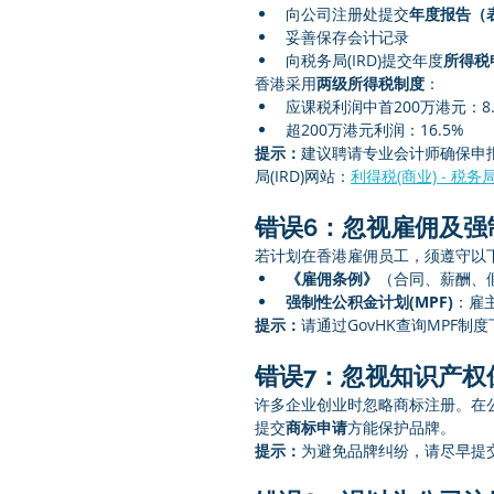
向公司注册处提交
年度报告（表
妥善保存会计记录
向税务局(IRD)提交年度
所得税
香港采用
两级所得税制度
：
应课税利润中首200万港元：8.
超200万港元利润：16.5%
提示：
建议聘请专业会计师确保申
局(IRD)网站：
利得税(商业) ‒ 税务局(
错误6：忽视雇佣及强制
若计划在香港雇佣员工，须遵守以
《雇佣条例》
（合同、薪酬、
强制性公积金计划(MPF)
：雇
提示：
请通过GovHK查询MPF制
错误7：忽视知识产权
许多企业创业时忽略商标注册。在
提交
商标申请
方能保护品牌。
提示：
为避免品牌纠纷，请尽早提交