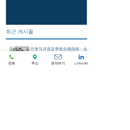
최근 게시물
巴拿马月度及季度合规指南：会
计、申报与记录保存规则
전화
주소
문의하기
LinkedIn
香港年度合规指南：审计、利得
税申报表、NAR1及商业登记续
期
开曼群岛月度与季度合规：会
计、经济实质监控与报告
新加坡公司注册后必备清单：新