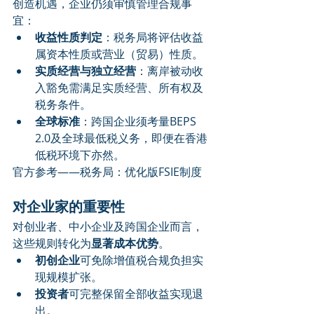
创造机遇，企业仍须审慎管理合规事
宜：
收益性质判定
：税务局将评估收益
属资本性质或营业（贸易）性质。
实质经营与独立经营
：离岸被动收
入豁免需满足实质经营、所有权及
税务条件。
全球标准
：跨国企业须考量BEPS 
2.0及全球最低税义务，即便在香港
低税环境下亦然。
官方参考——税务局：优化版FSIE制度
对企业家的重要性
对创业者、中小企业及跨国企业而言，
这些规则转化为
显著成本优势
。
初创企业
可免除增值税合规负担实
现规模扩张。
投资者
可完整保留全部收益实现退
出。