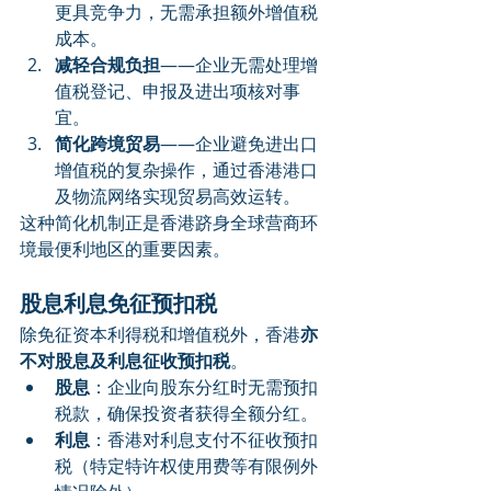
更具竞争力，无需承担额外增值税
成本。
减轻合规负担
——企业无需处理增
值税登记、申报及进出项核对事
宜。
简化跨境贸易
——企业避免进出口
增值税的复杂操作，通过香港港口
及物流网络实现贸易高效运转。
这种简化机制正是香港跻身全球营商环
境最便利地区的重要因素。
股息利息免征预扣税
除免征资本利得税和增值税外，香港
亦
不对股息及利息征收预扣税
。
股息
：企业向股东分红时无需预扣
税款，确保投资者获得全额分红。
利息
：香港对利息支付不征收预扣
税（特定特许权使用费等有限例外