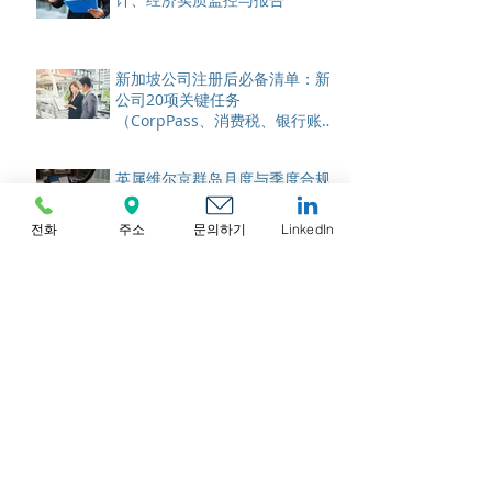
新加坡公司注册后必备清单：新
公司20项关键任务
（CorpPass、消费税、银行账
户）
英属维尔京群岛月度与季度合规
指南：会计、环境合规追踪及记
录规则
전화
주소
문의하기
LinkedIn
加拿大公司注册后检查清单：加
拿大税务局账户、记录及首年设
置
美国月度与季度合规指南：销售
税、薪资、簿记及州级申报
香港每月及季度合规指南：簿